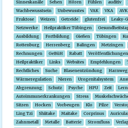
Sinneskanäle
Sehen
Hören
Fühlen
auditiv
Wachbewusstsein
Unbewusstes
VAK
VKA
AVK
Fruktose
Weizen
Getreide
glutenfrei
Leaky-
Netzwerke
Heilpraktiker Tübingen
Gesundheitsta
Ausbildung
Fortbildung
Gießen
Tübingen
Ku
Rottenburg
Herrenberg
Balingen
Metzingen
Rechnungen
GeBüH
Rabatt
Veröffentlichungen
Heilpraktiker
Links
Websites
Empfehlungen
Rechtliches
Suche
Blasenentzündung
Harnweg
Wärmeregulation
Nieren
Urogenitalsystem
Ans
Abgrenzung
Schutz
Psyche
HPU
Zeit
Lern
Autoimmunerkrankungen
Stress
Muskelschwäch
Sitzen
Hocken
Vorbeugen
Klo
Pilze
Verst
Ling Tzi
Shiitake
Maitake
Corprinus
Auricula
Zahnmetall
Metalle
Batterie
Stromfluss
Verla