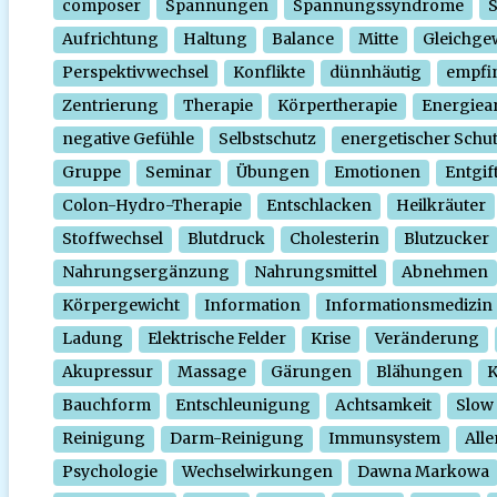
composer
Spannungen
Spannungssyndrome
Aufrichtung
Haltung
Balance
Mitte
Gleichge
Perspektivwechsel
Konflikte
dünnhäutig
empfi
Zentrierung
Therapie
Körpertherapie
Energiear
negative Gefühle
Selbstschutz
energetischer Schu
Gruppe
Seminar
Übungen
Emotionen
Entgif
Colon-Hydro-Therapie
Entschlacken
Heilkräuter
Stoffwechsel
Blutdruck
Cholesterin
Blutzucker
Nahrungsergänzung
Nahrungsmittel
Abnehmen
Körpergewicht
Information
Informationsmedizin
Ladung
Elektrische Felder
Krise
Veränderung
Akupressur
Massage
Gärungen
Blähungen
K
Bauchform
Entschleunigung
Achtsamkeit
Slow
Reinigung
Darm-Reinigung
Immunsystem
Alle
Psychologie
Wechselwirkungen
Dawna Markowa