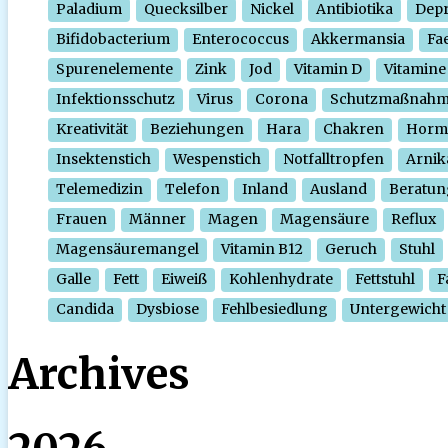
Paladium
Quecksilber
Nickel
Antibiotika
Depr
Bifidobacterium
Enterococcus
Akkermansia
Fa
Spurenelemente
Zink
Jod
Vitamin D
Vitamine
Infektionsschutz
Virus
Corona
Schutzmaßnah
Kreativität
Beziehungen
Hara
Chakren
Horm
Insektenstich
Wespenstich
Notfalltropfen
Arnik
Telemedizin
Telefon
Inland
Ausland
Beratun
Frauen
Männer
Magen
Magensäure
Reflux
Magensäuremangel
Vitamin B12
Geruch
Stuhl
Galle
Fett
Eiweiß
Kohlenhydrate
Fettstuhl
F
Candida
Dysbiose
Fehlbesiedlung
Untergewicht
Archives