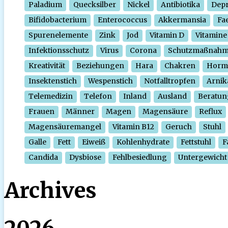
Paladium
Quecksilber
Nickel
Antibiotika
Depr
Bifidobacterium
Enterococcus
Akkermansia
Fa
Spurenelemente
Zink
Jod
Vitamin D
Vitamine
Infektionsschutz
Virus
Corona
Schutzmaßnah
Kreativität
Beziehungen
Hara
Chakren
Horm
Insektenstich
Wespenstich
Notfalltropfen
Arnik
Telemedizin
Telefon
Inland
Ausland
Beratun
Frauen
Männer
Magen
Magensäure
Reflux
Magensäuremangel
Vitamin B12
Geruch
Stuhl
Galle
Fett
Eiweiß
Kohlenhydrate
Fettstuhl
F
Candida
Dysbiose
Fehlbesiedlung
Untergewicht
Archives