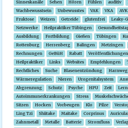
Sinneskanäle
Sehen
Hören
Fühlen
auditiv
Wachbewusstsein
Unbewusstes
VAK
VKA
AVK
Fruktose
Weizen
Getreide
glutenfrei
Leaky-
Netzwerke
Heilpraktiker Tübingen
Gesundheitsta
Ausbildung
Fortbildung
Gießen
Tübingen
Ku
Rottenburg
Herrenberg
Balingen
Metzingen
Rechnungen
GeBüH
Rabatt
Veröffentlichungen
Heilpraktiker
Links
Websites
Empfehlungen
Rechtliches
Suche
Blasenentzündung
Harnweg
Wärmeregulation
Nieren
Urogenitalsystem
Ans
Abgrenzung
Schutz
Psyche
HPU
Zeit
Lern
Autoimmunerkrankungen
Stress
Muskelschwäch
Sitzen
Hocken
Vorbeugen
Klo
Pilze
Verst
Ling Tzi
Shiitake
Maitake
Corprinus
Auricula
Zahnmetall
Metalle
Batterie
Stromfluss
Verla