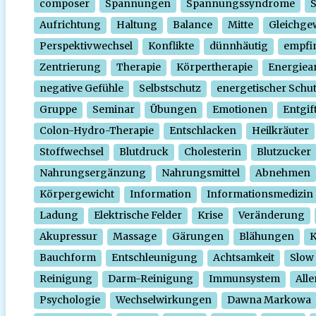
composer
Spannungen
Spannungssyndrome
Aufrichtung
Haltung
Balance
Mitte
Gleichge
Perspektivwechsel
Konflikte
dünnhäutig
empfi
Zentrierung
Therapie
Körpertherapie
Energiear
negative Gefühle
Selbstschutz
energetischer Schu
Gruppe
Seminar
Übungen
Emotionen
Entgif
Colon-Hydro-Therapie
Entschlacken
Heilkräuter
Stoffwechsel
Blutdruck
Cholesterin
Blutzucker
Nahrungsergänzung
Nahrungsmittel
Abnehmen
Körpergewicht
Information
Informationsmedizin
Ladung
Elektrische Felder
Krise
Veränderung
Akupressur
Massage
Gärungen
Blähungen
K
Bauchform
Entschleunigung
Achtsamkeit
Slow
Reinigung
Darm-Reinigung
Immunsystem
Alle
Psychologie
Wechselwirkungen
Dawna Markowa