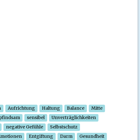
n
Aufrichtung
Haltung
Balance
Mitte
pfindsam
sensibel
Unverträglichkeiten
negative Gefühle
Selbstschutz
Emotionen
Entgiftung
Darm
Gesundheit