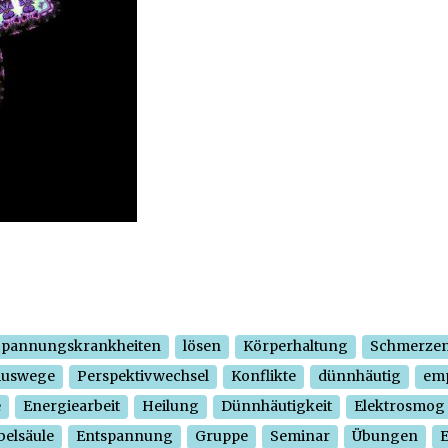
Spannungskrankheiten
lösen
Körperhaltung
Schmerze
Auswege
Perspektivwechsel
Konflikte
dünnhäutig
em
e
Energiearbeit
Heilung
Dünnhäutigkeit
Elektrosmog
belsäule
Entspannung
Gruppe
Seminar
Übungen