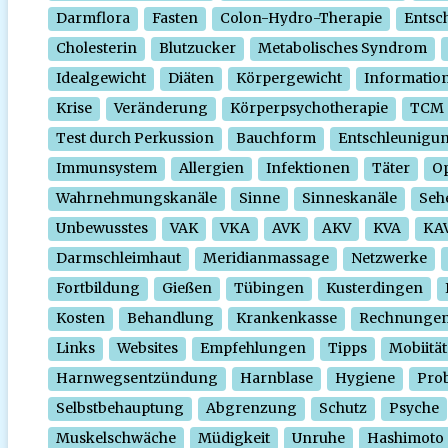
Darmflora
Fasten
Colon-Hydro-Therapie
Entsc
Cholesterin
Blutzucker
Metabolisches Syndrom
Idealgewicht
Diäten
Körpergewicht
Informatio
Krise
Veränderung
Körperpsychotherapie
TCM
Test durch Perkussion
Bauchform
Entschleunigu
Immunsystem
Allergien
Infektionen
Täter
O
Wahrnehmungskanäle
Sinne
Sinneskanäle
Seh
Unbewusstes
VAK
VKA
AVK
AKV
KVA
KA
Darmschleimhaut
Meridianmassage
Netzwerke
Fortbildung
Gießen
Tübingen
Kusterdingen
Kosten
Behandlung
Krankenkasse
Rechnunge
Links
Websites
Empfehlungen
Tipps
Mobiität
Harnwegsentzündung
Harnblase
Hygiene
Prob
Selbstbehauptung
Abgrenzung
Schutz
Psyche
Muskelschwäche
Müdigkeit
Unruhe
Hashimoto