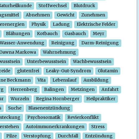
aturheilkunde
Stoffwechsel
Blutdruck
gsmittel
Abnehmen
Gewicht
Zunehmen
erenergien
Physik
Ladung
Elektrische Felder
Blähungen
Kotbauch
Gasbauch
Meyr
Wasser-Anwendung
Reinigung
Darm-Reinigung
Dawna Markowa
Wahrnehmung
wusstsein
Unterbewusstsein
Wachbewusstsein
reide
glutenfrei
Leaky-Gut-Syndrom
Glutamin
nne Beckmann
Vita
Lebenslauf
Ausbildung
rg
Herrenberg
Balingen
Metzingen
Anfahrt
ur
Wurzeln
Regina Hornberger
Heilpraktiker
s
Suche
Blasenentzündung
steckung
Psychosomatik
Revierkonflikt
erstehen
Autoimmunerkrankungen
Stress
Pilze
Verstopfung
Durchfall
Entzündung