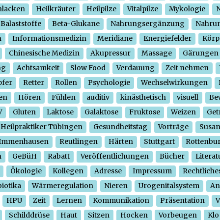
hlacken
Heilkräuter
Heilpilze
Vitalpilze
Mykologie
N
Balaststoffe
Beta-Glukane
Nahrungsergänzung
Nahrun
n
Informationsmedizin
Meridiane
Energiefelder
Körp
Chinesische Medizin
Akupressur
Massage
Gärungen
ng
Achtsamkeit
Slow Food
Verdauung
Zeit nehmen
pfer
Retter
Rollen
Psychologie
Wechselwirkungen
en
Hören
Fühlen
auditiv
kinästhetisch
visuell
Be
V
Gluten
Laktose
Galaktose
Fruktose
Weizen
Get
Heilpraktiker Tübingen
Gesundheitstag
Vorträge
Susa
Immenhausen
Reutlingen
Härten
Stuttgart
Rottenbu
n
GeBüH
Rabatt
Veröffentlichungen
Bücher
Literat
Ökologie
Kollegen
Adresse
Impressum
Rechtliche
iotika
Wärmeregulation
Nieren
Urogenitalsystem
An
HPU
Zeit
Lernen
Kommunikation
Präsentation
V
Schilddrüse
Haut
Sitzen
Hocken
Vorbeugen
Klo