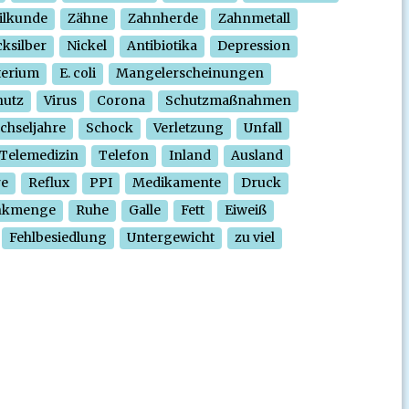
ilkunde
Zähne
Zahnherde
Zahnmetall
ksilber
Nickel
Antibiotika
Depression
terium
E. coli
Mangelerscheinungen
hutz
Virus
Corona
Schutzmaßnahmen
chseljahre
Schock
Verletzung
Unfall
Telemedizin
Telefon
Inland
Ausland
re
Reflux
PPI
Medikamente
Druck
nkmenge
Ruhe
Galle
Fett
Eiweiß
Fehlbesiedlung
Untergewicht
zu viel