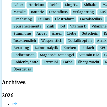
Leber
Hericium
Reishi
Ling Tzi
Shiitake
Ma
Metalle
Batterie
Stromfluss
Verlagerung
Ausl
Ernährung
Fäulnis
Clostridium
Lactobacillus
Spurenelemente
Zink
Jod
Vitamin D
Vitamine
Stimmung
Angst
Ärger
Liebe
Gutschein
Kr
Insektenstich
Wespenstich
Notfalltropfen
Arnik
Beratung
Laboranalytik
Kochen
einfach
KPU
Sodbrennen
Magensäuremangel
Vitamin B12
G
Kohlenhydrate
Fettstuhl
Farbe
Übergewicht
A
Überdruss
Archives
2026
Feb