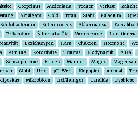
itake
Corprinus
Auricularia
Trauer
Verlust
Zahnhe
eitung
Amalgam
Gold
Titan
Stahl
Paladium
Quec
Bifidobacterium
Enterococcus
Akkermansia
Faecalibac
Prävention
Ätherische Öle
Vorbeugung
Infektionssc
eativität
Beziehungen
Hara
Chakren
Hormone
We
a
Atmung
Soforthilfe
Trauma
Biodynamik
Aura
Schizophrenie
Frauen
Männer
Magen
Magensäu
eruch
Stuhl
Urin
pH-Wert
Klopapier
normal
Tri
dipositas
Mikrobiom
Heißhunger
Candida
Dysbiose