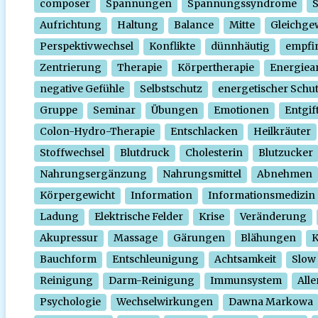
composer
Spannungen
Spannungssyndrome
Aufrichtung
Haltung
Balance
Mitte
Gleichge
Perspektivwechsel
Konflikte
dünnhäutig
empfi
Zentrierung
Therapie
Körpertherapie
Energiear
negative Gefühle
Selbstschutz
energetischer Schu
Gruppe
Seminar
Übungen
Emotionen
Entgif
Colon-Hydro-Therapie
Entschlacken
Heilkräuter
Stoffwechsel
Blutdruck
Cholesterin
Blutzucker
Nahrungsergänzung
Nahrungsmittel
Abnehmen
Körpergewicht
Information
Informationsmedizin
Ladung
Elektrische Felder
Krise
Veränderung
Akupressur
Massage
Gärungen
Blähungen
K
Bauchform
Entschleunigung
Achtsamkeit
Slow
Reinigung
Darm-Reinigung
Immunsystem
Alle
Psychologie
Wechselwirkungen
Dawna Markowa