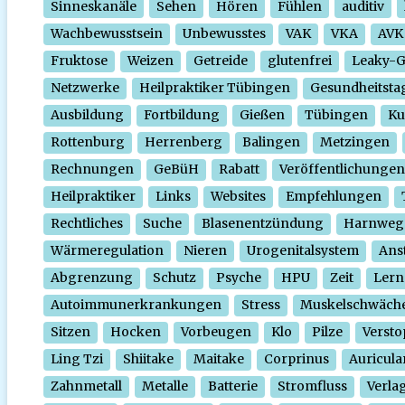
Sinneskanäle
Sehen
Hören
Fühlen
auditiv
Wachbewusstsein
Unbewusstes
VAK
VKA
AVK
Fruktose
Weizen
Getreide
glutenfrei
Leaky-
Netzwerke
Heilpraktiker Tübingen
Gesundheitsta
Ausbildung
Fortbildung
Gießen
Tübingen
Ku
Rottenburg
Herrenberg
Balingen
Metzingen
Rechnungen
GeBüH
Rabatt
Veröffentlichungen
Heilpraktiker
Links
Websites
Empfehlungen
Rechtliches
Suche
Blasenentzündung
Harnweg
Wärmeregulation
Nieren
Urogenitalsystem
Ans
Abgrenzung
Schutz
Psyche
HPU
Zeit
Lern
Autoimmunerkrankungen
Stress
Muskelschwäch
Sitzen
Hocken
Vorbeugen
Klo
Pilze
Verst
Ling Tzi
Shiitake
Maitake
Corprinus
Auricula
Zahnmetall
Metalle
Batterie
Stromfluss
Verla