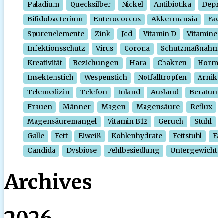
Paladium
Quecksilber
Nickel
Antibiotika
Depr
Bifidobacterium
Enterococcus
Akkermansia
Fa
Spurenelemente
Zink
Jod
Vitamin D
Vitamine
Infektionsschutz
Virus
Corona
Schutzmaßnah
Kreativität
Beziehungen
Hara
Chakren
Horm
Insektenstich
Wespenstich
Notfalltropfen
Arnik
Telemedizin
Telefon
Inland
Ausland
Beratun
Frauen
Männer
Magen
Magensäure
Reflux
Magensäuremangel
Vitamin B12
Geruch
Stuhl
Galle
Fett
Eiweiß
Kohlenhydrate
Fettstuhl
F
Candida
Dysbiose
Fehlbesiedlung
Untergewicht
Archives