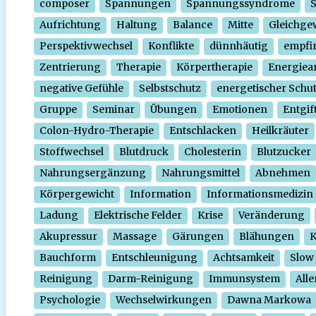
composer
Spannungen
Spannungssyndrome
Aufrichtung
Haltung
Balance
Mitte
Gleichge
Perspektivwechsel
Konflikte
dünnhäutig
empfi
Zentrierung
Therapie
Körpertherapie
Energiear
negative Gefühle
Selbstschutz
energetischer Schu
Gruppe
Seminar
Übungen
Emotionen
Entgif
Colon-Hydro-Therapie
Entschlacken
Heilkräuter
Stoffwechsel
Blutdruck
Cholesterin
Blutzucker
Nahrungsergänzung
Nahrungsmittel
Abnehmen
Körpergewicht
Information
Informationsmedizin
Ladung
Elektrische Felder
Krise
Veränderung
Akupressur
Massage
Gärungen
Blähungen
K
Bauchform
Entschleunigung
Achtsamkeit
Slow
Reinigung
Darm-Reinigung
Immunsystem
Alle
Psychologie
Wechselwirkungen
Dawna Markowa