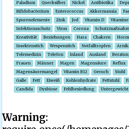
Paladium
Quecksilber
Nickel
Antibiotika
Depr
Bifidobacterium
Enterococcus
Akkermansia
Fa
Spurenelemente
Zink
Jod
Vitamin D
Vitamine
Infektionsschutz
Virus
Corona
Schutzmaßnah
Kreativität
Beziehungen
Hara
Chakren
Horm
Insektenstich
Wespenstich
Notfalltropfen
Arnik
Telemedizin
Telefon
Inland
Ausland
Beratun
Frauen
Männer
Magen
Magensäure
Reflux
Magensäuremangel
Vitamin B12
Geruch
Stuhl
Galle
Fett
Eiweiß
Kohlenhydrate
Fettstuhl
F
Candida
Dysbiose
Fehlbesiedlung
Untergewicht
Warning
: