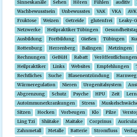
Sinneskanäle
Sehen
Hören
Fühlen
auditiv
Wachbewusstsein
Unbewusstes
VAK
VKA
AVK
Fruktose
Weizen
Getreide
glutenfrei
Leaky-
Netzwerke
Heilpraktiker Tübingen
Gesundheitsta
Ausbildung
Fortbildung
Gießen
Tübingen
Ku
Rottenburg
Herrenberg
Balingen
Metzingen
Rechnungen
GeBüH
Rabatt
Veröffentlichungen
Heilpraktiker
Links
Websites
Empfehlungen
Rechtliches
Suche
Blasenentzündung
Harnweg
Wärmeregulation
Nieren
Urogenitalsystem
Ans
Abgrenzung
Schutz
Psyche
HPU
Zeit
Lern
Autoimmunerkrankungen
Stress
Muskelschwäch
Sitzen
Hocken
Vorbeugen
Klo
Pilze
Verst
Ling Tzi
Shiitake
Maitake
Corprinus
Auricula
Zahnmetall
Metalle
Batterie
Stromfluss
Verla