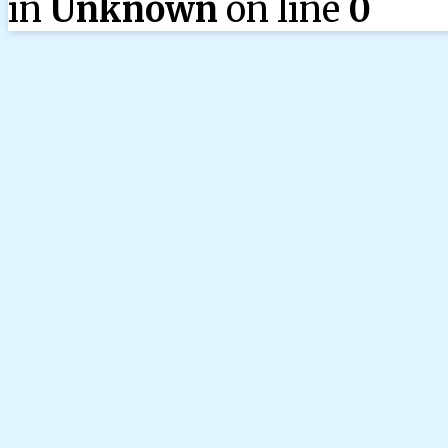
in
Unknown
on line
0