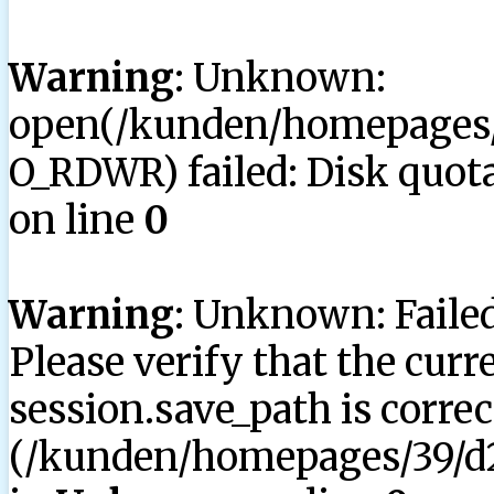
Warning
: Unknown:
open(/kunden/homepages/3
O_RDWR) failed: Disk quota
on line
0
Warning
: Unknown: Failed 
Please verify that the curr
session.save_path is correc
(/kunden/homepages/39/d2