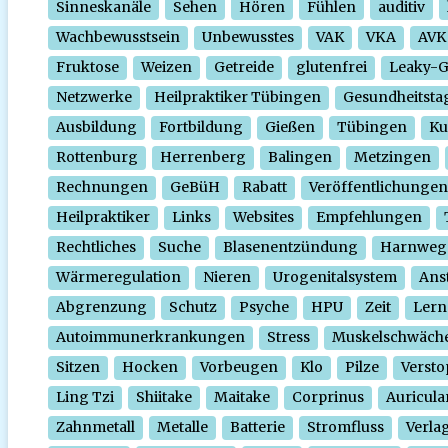
Sinneskanäle
Sehen
Hören
Fühlen
auditiv
Wachbewusstsein
Unbewusstes
VAK
VKA
AVK
Fruktose
Weizen
Getreide
glutenfrei
Leaky-
Netzwerke
Heilpraktiker Tübingen
Gesundheitsta
Ausbildung
Fortbildung
Gießen
Tübingen
Ku
Rottenburg
Herrenberg
Balingen
Metzingen
Rechnungen
GeBüH
Rabatt
Veröffentlichungen
Heilpraktiker
Links
Websites
Empfehlungen
Rechtliches
Suche
Blasenentzündung
Harnweg
Wärmeregulation
Nieren
Urogenitalsystem
Ans
Abgrenzung
Schutz
Psyche
HPU
Zeit
Lern
Autoimmunerkrankungen
Stress
Muskelschwäch
Sitzen
Hocken
Vorbeugen
Klo
Pilze
Verst
Ling Tzi
Shiitake
Maitake
Corprinus
Auricula
Zahnmetall
Metalle
Batterie
Stromfluss
Verla