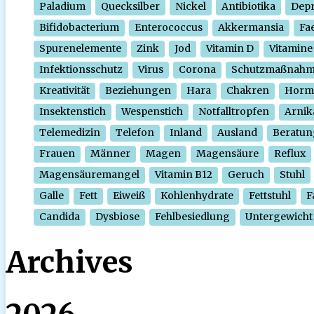
Paladium
Quecksilber
Nickel
Antibiotika
Depr
Bifidobacterium
Enterococcus
Akkermansia
Fa
Spurenelemente
Zink
Jod
Vitamin D
Vitamine
Infektionsschutz
Virus
Corona
Schutzmaßnah
Kreativität
Beziehungen
Hara
Chakren
Horm
Insektenstich
Wespenstich
Notfalltropfen
Arnik
Telemedizin
Telefon
Inland
Ausland
Beratun
Frauen
Männer
Magen
Magensäure
Reflux
Magensäuremangel
Vitamin B12
Geruch
Stuhl
Galle
Fett
Eiweiß
Kohlenhydrate
Fettstuhl
F
Candida
Dysbiose
Fehlbesiedlung
Untergewicht
Archives