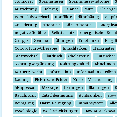
composer
Spannungen
Spannungssyndrome
Aufrichtung
Haltung
Balance
Mitte
Gleichge
Perspektivwechsel
Konflikte
dünnhäutig
empfi
Zentrierung
Therapie
Körpertherapie
Energiear
negative Gefühle
Selbstschutz
energetischer Schu
Gruppe
Seminar
Übungen
Emotionen
Entgif
Colon-Hydro-Therapie
Entschlacken
Heilkräuter
Stoffwechsel
Blutdruck
Cholesterin
Blutzucker
Nahrungsergänzung
Nahrungsmittel
Abnehmen
Körpergewicht
Information
Informationsmedizin
Ladung
Elektrische Felder
Krise
Veränderung
Akupressur
Massage
Gärungen
Blähungen
K
Bauchform
Entschleunigung
Achtsamkeit
Slow
Reinigung
Darm-Reinigung
Immunsystem
Alle
Psychologie
Wechselwirkungen
Dawna Markowa