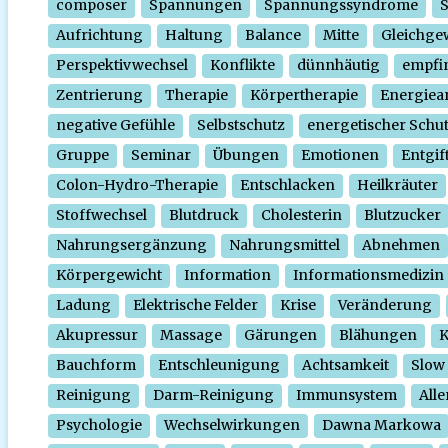
composer
Spannungen
Spannungssyndrome
Aufrichtung
Haltung
Balance
Mitte
Gleichge
Perspektivwechsel
Konflikte
dünnhäutig
empfi
Zentrierung
Therapie
Körpertherapie
Energiear
negative Gefühle
Selbstschutz
energetischer Schu
Gruppe
Seminar
Übungen
Emotionen
Entgif
Colon-Hydro-Therapie
Entschlacken
Heilkräuter
Stoffwechsel
Blutdruck
Cholesterin
Blutzucker
Nahrungsergänzung
Nahrungsmittel
Abnehmen
Körpergewicht
Information
Informationsmedizin
Ladung
Elektrische Felder
Krise
Veränderung
Akupressur
Massage
Gärungen
Blähungen
K
Bauchform
Entschleunigung
Achtsamkeit
Slow
Reinigung
Darm-Reinigung
Immunsystem
Alle
Psychologie
Wechselwirkungen
Dawna Markowa