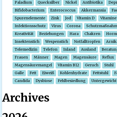
Paladium
Quecksilber
Nickel
Antibiotika
Depr
Bifidobacterium
Enterococcus
Akkermansia
Fa
Spurenelemente
Zink
Jod
Vitamin D
Vitamine
Infektionsschutz
Virus
Corona
Schutzmaßnah
Kreativität
Beziehungen
Hara
Chakren
Horm
Insektenstich
Wespenstich
Notfalltropfen
Arnik
Telemedizin
Telefon
Inland
Ausland
Beratun
Frauen
Männer
Magen
Magensäure
Reflux
Magensäuremangel
Vitamin B12
Geruch
Stuhl
Galle
Fett
Eiweiß
Kohlenhydrate
Fettstuhl
F
Candida
Dysbiose
Fehlbesiedlung
Untergewicht
Archives