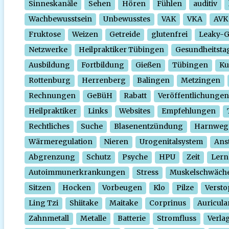
Sinneskanäle
Sehen
Hören
Fühlen
auditiv
Wachbewusstsein
Unbewusstes
VAK
VKA
AVK
Fruktose
Weizen
Getreide
glutenfrei
Leaky-
Netzwerke
Heilpraktiker Tübingen
Gesundheitsta
Ausbildung
Fortbildung
Gießen
Tübingen
Ku
Rottenburg
Herrenberg
Balingen
Metzingen
Rechnungen
GeBüH
Rabatt
Veröffentlichungen
Heilpraktiker
Links
Websites
Empfehlungen
Rechtliches
Suche
Blasenentzündung
Harnweg
Wärmeregulation
Nieren
Urogenitalsystem
Ans
Abgrenzung
Schutz
Psyche
HPU
Zeit
Lern
Autoimmunerkrankungen
Stress
Muskelschwäch
Sitzen
Hocken
Vorbeugen
Klo
Pilze
Verst
Ling Tzi
Shiitake
Maitake
Corprinus
Auricula
Zahnmetall
Metalle
Batterie
Stromfluss
Verla