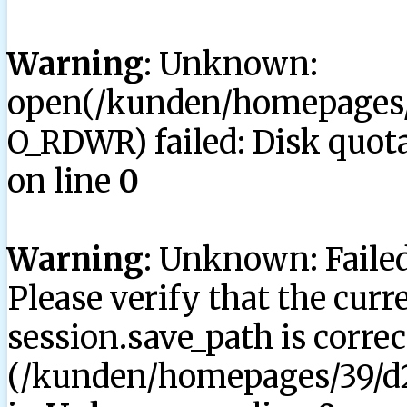
Warning
: Unknown:
open(/kunden/homepages/3
O_RDWR) failed: Disk quota
on line
0
Warning
: Unknown: Failed 
Please verify that the curr
session.save_path is correc
(/kunden/homepages/39/d2