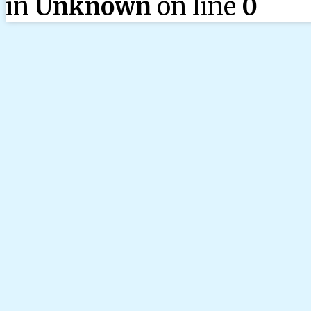
in
Unknown
on line
0