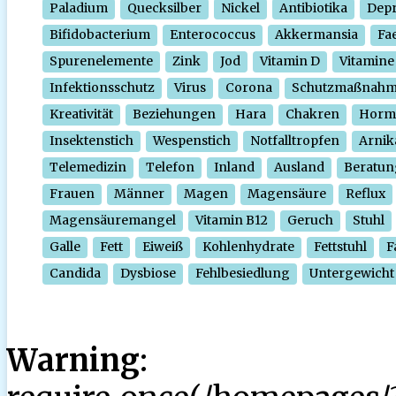
Paladium
Quecksilber
Nickel
Antibiotika
Depr
Bifidobacterium
Enterococcus
Akkermansia
Fa
Spurenelemente
Zink
Jod
Vitamin D
Vitamine
Infektionsschutz
Virus
Corona
Schutzmaßnah
Kreativität
Beziehungen
Hara
Chakren
Horm
Insektenstich
Wespenstich
Notfalltropfen
Arnik
Telemedizin
Telefon
Inland
Ausland
Beratun
Frauen
Männer
Magen
Magensäure
Reflux
Magensäuremangel
Vitamin B12
Geruch
Stuhl
Galle
Fett
Eiweiß
Kohlenhydrate
Fettstuhl
F
Candida
Dysbiose
Fehlbesiedlung
Untergewicht
Warning
: