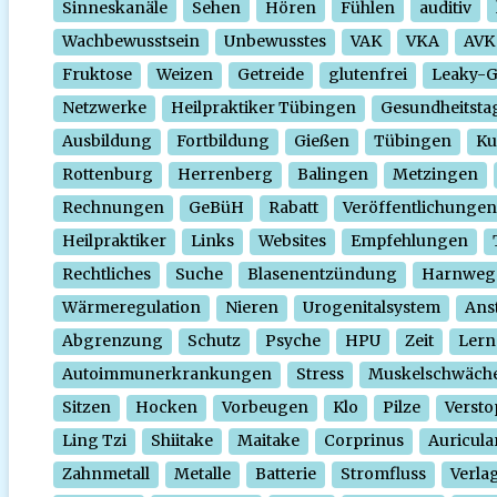
Sinneskanäle
Sehen
Hören
Fühlen
auditiv
Wachbewusstsein
Unbewusstes
VAK
VKA
AVK
Fruktose
Weizen
Getreide
glutenfrei
Leaky-
Netzwerke
Heilpraktiker Tübingen
Gesundheitsta
Ausbildung
Fortbildung
Gießen
Tübingen
Ku
Rottenburg
Herrenberg
Balingen
Metzingen
Rechnungen
GeBüH
Rabatt
Veröffentlichungen
Heilpraktiker
Links
Websites
Empfehlungen
Rechtliches
Suche
Blasenentzündung
Harnweg
Wärmeregulation
Nieren
Urogenitalsystem
Ans
Abgrenzung
Schutz
Psyche
HPU
Zeit
Lern
Autoimmunerkrankungen
Stress
Muskelschwäch
Sitzen
Hocken
Vorbeugen
Klo
Pilze
Verst
Ling Tzi
Shiitake
Maitake
Corprinus
Auricula
Zahnmetall
Metalle
Batterie
Stromfluss
Verla