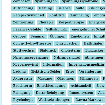
composer
Spannungen
Spannungssyndrome
Aufrichtung
Haltung
Balance
Mitte
Gleichge
Perspektivwechsel
Konflikte
dünnhäutig
empfi
Zentrierung
Therapie
Körpertherapie
Energiear
negative Gefühle
Selbstschutz
energetischer Schu
Gruppe
Seminar
Übungen
Emotionen
Entgif
Colon-Hydro-Therapie
Entschlacken
Heilkräuter
Stoffwechsel
Blutdruck
Cholesterin
Blutzucker
Nahrungsergänzung
Nahrungsmittel
Abnehmen
Körpergewicht
Information
Informationsmedizin
Ladung
Elektrische Felder
Krise
Veränderung
Akupressur
Massage
Gärungen
Blähungen
K
Bauchform
Entschleunigung
Achtsamkeit
Slow
Reinigung
Darm-Reinigung
Immunsystem
Alle
Psychologie
Wechselwirkungen
Dawna Markowa