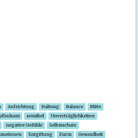
n
Aufrichtung
Haltung
Balance
Mitte
pfindsam
sensibel
Unverträglichkeiten
negative Gefühle
Selbstschutz
Emotionen
Entgiftung
Darm
Gesundheit