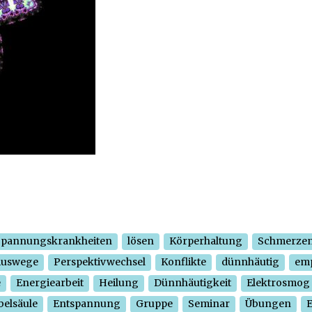
Spannungskrankheiten
lösen
Körperhaltung
Schmerze
Auswege
Perspektivwechsel
Konflikte
dünnhäutig
em
e
Energiearbeit
Heilung
Dünnhäutigkeit
Elektrosmog
belsäule
Entspannung
Gruppe
Seminar
Übungen