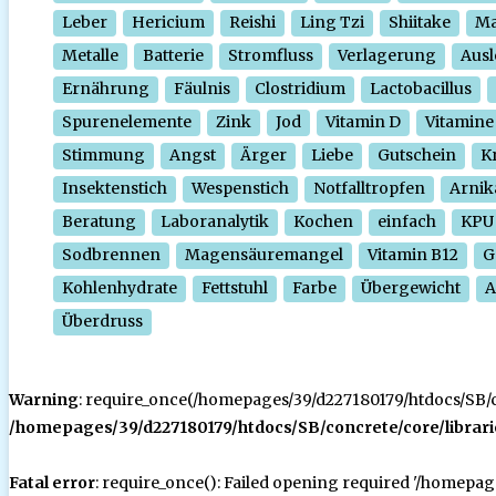
Leber
Hericium
Reishi
Ling Tzi
Shiitake
Ma
Metalle
Batterie
Stromfluss
Verlagerung
Ausl
Ernährung
Fäulnis
Clostridium
Lactobacillus
Spurenelemente
Zink
Jod
Vitamin D
Vitamine
Stimmung
Angst
Ärger
Liebe
Gutschein
Kr
Insektenstich
Wespenstich
Notfalltropfen
Arnik
Beratung
Laboranalytik
Kochen
einfach
KPU
Sodbrennen
Magensäuremangel
Vitamin B12
G
Kohlenhydrate
Fettstuhl
Farbe
Übergewicht
A
Überdruss
Warning
: require_once(/homepages/39/d227180179/htdocs/SB/con
/homepages/39/d227180179/htdocs/SB/concrete/core/librari
Fatal error
: require_once(): Failed opening required '/homepa