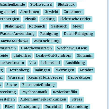
aturheilkunde
Stoffwechsel
Blutdruck
gsmittel
Abnehmen
Gewicht
Zunehmen
erenergien
Physik
Ladung
Elektrische Felder
Blähungen
Kotbauch
Gasbauch
Meyr
Wasser-Anwendung
Reinigung
Darm-Reinigung
Dawna Markowa
Wahrnehmung
wusstsein
Unterbewusstsein
Wachbewusstsein
reide
glutenfrei
Leaky-Gut-Syndrom
Glutamin
nne Beckmann
Vita
Lebenslauf
Ausbildung
rg
Herrenberg
Balingen
Metzingen
Anfahrt
ur
Wurzeln
Regina Hornberger
Heilpraktiker
s
Suche
Blasenentzündung
steckung
Psychosomatik
Revierkonflikt
erstehen
Autoimmunerkrankungen
Stress
Pilze
Verstopfung
Durchfall
Entzündung