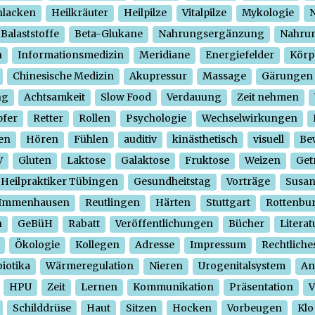
hlacken
Heilkräuter
Heilpilze
Vitalpilze
Mykologie
N
Balaststoffe
Beta-Glukane
Nahrungsergänzung
Nahrun
n
Informationsmedizin
Meridiane
Energiefelder
Körp
Chinesische Medizin
Akupressur
Massage
Gärungen
ng
Achtsamkeit
Slow Food
Verdauung
Zeit nehmen
pfer
Retter
Rollen
Psychologie
Wechselwirkungen
en
Hören
Fühlen
auditiv
kinästhetisch
visuell
Be
V
Gluten
Laktose
Galaktose
Fruktose
Weizen
Get
Heilpraktiker Tübingen
Gesundheitstag
Vorträge
Susa
Immenhausen
Reutlingen
Härten
Stuttgart
Rottenbu
n
GeBüH
Rabatt
Veröffentlichungen
Bücher
Literat
Ökologie
Kollegen
Adresse
Impressum
Rechtliche
iotika
Wärmeregulation
Nieren
Urogenitalsystem
An
HPU
Zeit
Lernen
Kommunikation
Präsentation
V
Schilddrüse
Haut
Sitzen
Hocken
Vorbeugen
Klo