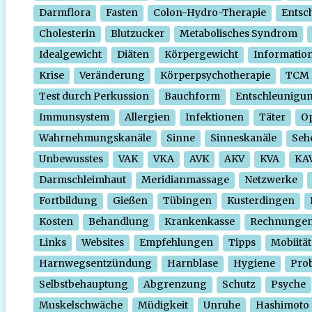
Darmflora
Fasten
Colon-Hydro-Therapie
Entsc
Cholesterin
Blutzucker
Metabolisches Syndrom
Idealgewicht
Diäten
Körpergewicht
Informatio
Krise
Veränderung
Körperpsychotherapie
TCM
Test durch Perkussion
Bauchform
Entschleunigu
Immunsystem
Allergien
Infektionen
Täter
O
Wahrnehmungskanäle
Sinne
Sinneskanäle
Seh
Unbewusstes
VAK
VKA
AVK
AKV
KVA
KA
Darmschleimhaut
Meridianmassage
Netzwerke
Fortbildung
Gießen
Tübingen
Kusterdingen
Kosten
Behandlung
Krankenkasse
Rechnunge
Links
Websites
Empfehlungen
Tipps
Mobiität
Harnwegsentzündung
Harnblase
Hygiene
Prob
Selbstbehauptung
Abgrenzung
Schutz
Psyche
Muskelschwäche
Müdigkeit
Unruhe
Hashimoto