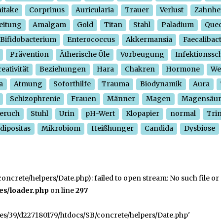
itake
Corprinus
Auricularia
Trauer
Verlust
Zahnhe
eitung
Amalgam
Gold
Titan
Stahl
Paladium
Quec
Bifidobacterium
Enterococcus
Akkermansia
Faecalibac
Prävention
Ätherische Öle
Vorbeugung
Infektionssc
eativität
Beziehungen
Hara
Chakren
Hormone
We
a
Atmung
Soforthilfe
Trauma
Biodynamik
Aura
Schizophrenie
Frauen
Männer
Magen
Magensäu
eruch
Stuhl
Urin
pH-Wert
Klopapier
normal
Tri
dipositas
Mikrobiom
Heißhunger
Candida
Dysbiose
crete/helpers/Date.php): failed to open stream: No such file or 
es/loader.php
on line
297
ges/39/d227180179/htdocs/SB/concrete/helpers/Date.php'