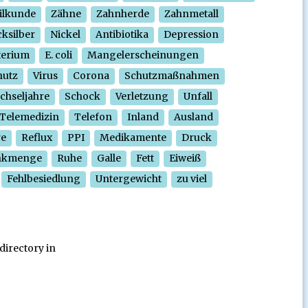
ilkunde
Zähne
Zahnherde
Zahnmetall
ksilber
Nickel
Antibiotika
Depression
terium
E. coli
Mangelerscheinungen
hutz
Virus
Corona
Schutzmaßnahmen
chseljahre
Schock
Verletzung
Unfall
Telemedizin
Telefon
Inland
Ausland
re
Reflux
PPI
Medikamente
Druck
nkmenge
Ruhe
Galle
Fett
Eiweiß
Fehlbesiedlung
Untergewicht
zu viel
directory in