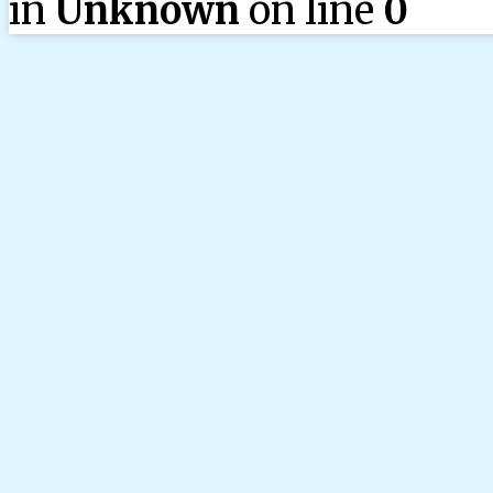
in
Unknown
on line
0