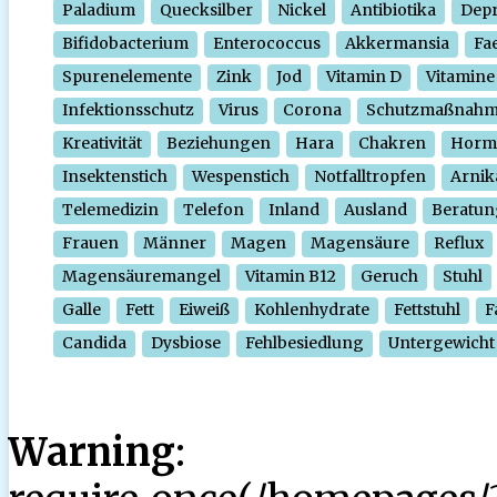
Paladium
Quecksilber
Nickel
Antibiotika
Depr
Bifidobacterium
Enterococcus
Akkermansia
Fa
Spurenelemente
Zink
Jod
Vitamin D
Vitamine
Infektionsschutz
Virus
Corona
Schutzmaßnah
Kreativität
Beziehungen
Hara
Chakren
Horm
Insektenstich
Wespenstich
Notfalltropfen
Arnik
Telemedizin
Telefon
Inland
Ausland
Beratun
Frauen
Männer
Magen
Magensäure
Reflux
Magensäuremangel
Vitamin B12
Geruch
Stuhl
Galle
Fett
Eiweiß
Kohlenhydrate
Fettstuhl
F
Candida
Dysbiose
Fehlbesiedlung
Untergewicht
Warning
: