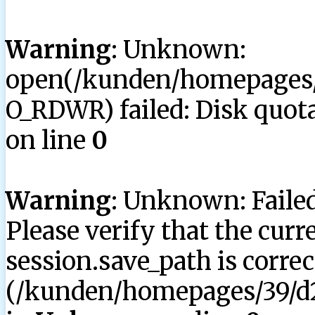
Warning
: Unknown:
open(/kunden/homepages/3
O_RDWR) failed: Disk quota
on line
0
Warning
: Unknown: Failed 
Please verify that the curr
session.save_path is correc
(/kunden/homepages/39/d2