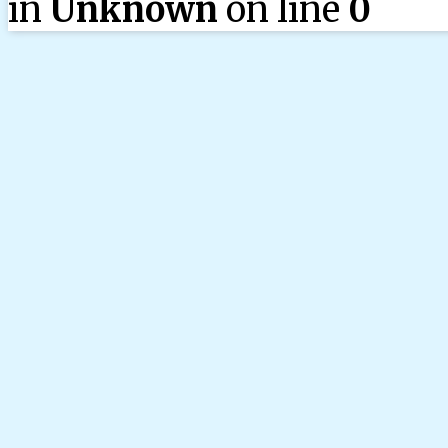
in
Unknown
on line
0