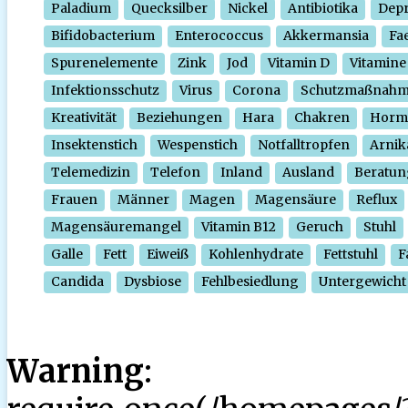
Paladium
Quecksilber
Nickel
Antibiotika
Depr
Bifidobacterium
Enterococcus
Akkermansia
Fa
Spurenelemente
Zink
Jod
Vitamin D
Vitamine
Infektionsschutz
Virus
Corona
Schutzmaßnah
Kreativität
Beziehungen
Hara
Chakren
Horm
Insektenstich
Wespenstich
Notfalltropfen
Arnik
Telemedizin
Telefon
Inland
Ausland
Beratun
Frauen
Männer
Magen
Magensäure
Reflux
Magensäuremangel
Vitamin B12
Geruch
Stuhl
Galle
Fett
Eiweiß
Kohlenhydrate
Fettstuhl
F
Candida
Dysbiose
Fehlbesiedlung
Untergewicht
Warning
: