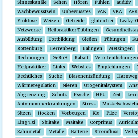
Sinneskanäle
Sehen
Hören
Fühlen
auditiv
Wachbewusstsein
Unbewusstes
VAK
VKA
AVK
Fruktose
Weizen
Getreide
glutenfrei
Leaky-
Netzwerke
Heilpraktiker Tübingen
Gesundheitsta
Ausbildung
Fortbildung
Gießen
Tübingen
Ku
Rottenburg
Herrenberg
Balingen
Metzingen
Rechnungen
GeBüH
Rabatt
Veröffentlichungen
Heilpraktiker
Links
Websites
Empfehlungen
Rechtliches
Suche
Blasenentzündung
Harnweg
Wärmeregulation
Nieren
Urogenitalsystem
Ans
Abgrenzung
Schutz
Psyche
HPU
Zeit
Lern
Autoimmunerkrankungen
Stress
Muskelschwäch
Sitzen
Hocken
Vorbeugen
Klo
Pilze
Verst
Ling Tzi
Shiitake
Maitake
Corprinus
Auricula
Zahnmetall
Metalle
Batterie
Stromfluss
Verla