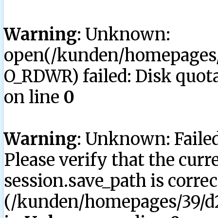
Warning
: Unknown:
open(/kunden/homepages/3
O_RDWR) failed: Disk quota
on line
0
Warning
: Unknown: Failed 
Please verify that the curr
session.save_path is correc
(/kunden/homepages/39/d2