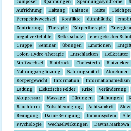
composer
Spannungen
Spannungssyndrome
Aufrichtung
Haltung
Balance
Mitte
Gleichge
Perspektivwechsel
Konflikte
dünnhäutig
empfi
Zentrierung
Therapie
Körpertherapie
Energiear
negative Gefühle
Selbstschutz
energetischer Schu
Gruppe
Seminar
Übungen
Emotionen
Entgif
Colon-Hydro-Therapie
Entschlacken
Heilkräuter
Stoffwechsel
Blutdruck
Cholesterin
Blutzucker
Nahrungsergänzung
Nahrungsmittel
Abnehmen
Körpergewicht
Information
Informationsmedizin
Ladung
Elektrische Felder
Krise
Veränderung
Akupressur
Massage
Gärungen
Blähungen
K
Bauchform
Entschleunigung
Achtsamkeit
Slow
Reinigung
Darm-Reinigung
Immunsystem
Alle
Psychologie
Wechselwirkungen
Dawna Markowa