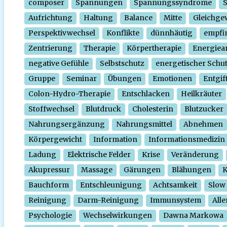
composer
Spannungen
Spannungssyndrome
Aufrichtung
Haltung
Balance
Mitte
Gleichge
Perspektivwechsel
Konflikte
dünnhäutig
empfi
Zentrierung
Therapie
Körpertherapie
Energiear
negative Gefühle
Selbstschutz
energetischer Schu
Gruppe
Seminar
Übungen
Emotionen
Entgif
Colon-Hydro-Therapie
Entschlacken
Heilkräuter
Stoffwechsel
Blutdruck
Cholesterin
Blutzucker
Nahrungsergänzung
Nahrungsmittel
Abnehmen
Körpergewicht
Information
Informationsmedizin
Ladung
Elektrische Felder
Krise
Veränderung
Akupressur
Massage
Gärungen
Blähungen
K
Bauchform
Entschleunigung
Achtsamkeit
Slow
Reinigung
Darm-Reinigung
Immunsystem
Alle
Psychologie
Wechselwirkungen
Dawna Markowa