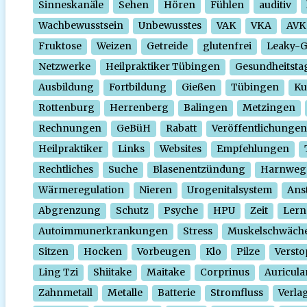
Sinneskanäle
Sehen
Hören
Fühlen
auditiv
Wachbewusstsein
Unbewusstes
VAK
VKA
AVK
Fruktose
Weizen
Getreide
glutenfrei
Leaky-
Netzwerke
Heilpraktiker Tübingen
Gesundheitsta
Ausbildung
Fortbildung
Gießen
Tübingen
Ku
Rottenburg
Herrenberg
Balingen
Metzingen
Rechnungen
GeBüH
Rabatt
Veröffentlichungen
Heilpraktiker
Links
Websites
Empfehlungen
Rechtliches
Suche
Blasenentzündung
Harnweg
Wärmeregulation
Nieren
Urogenitalsystem
Ans
Abgrenzung
Schutz
Psyche
HPU
Zeit
Lern
Autoimmunerkrankungen
Stress
Muskelschwäch
Sitzen
Hocken
Vorbeugen
Klo
Pilze
Verst
Ling Tzi
Shiitake
Maitake
Corprinus
Auricula
Zahnmetall
Metalle
Batterie
Stromfluss
Verla