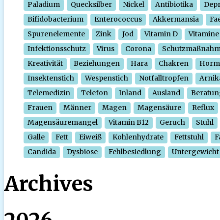
Paladium
Quecksilber
Nickel
Antibiotika
Depr
Bifidobacterium
Enterococcus
Akkermansia
Fa
Spurenelemente
Zink
Jod
Vitamin D
Vitamine
Infektionsschutz
Virus
Corona
Schutzmaßnah
Kreativität
Beziehungen
Hara
Chakren
Horm
Insektenstich
Wespenstich
Notfalltropfen
Arnik
Telemedizin
Telefon
Inland
Ausland
Beratun
Frauen
Männer
Magen
Magensäure
Reflux
Magensäuremangel
Vitamin B12
Geruch
Stuhl
Galle
Fett
Eiweiß
Kohlenhydrate
Fettstuhl
F
Candida
Dysbiose
Fehlbesiedlung
Untergewicht
Archives