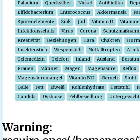
Paladium
Quecksilber
Nickel
Antibiotika
Depr
Bifidobacterium
Enterococcus
Akkermansia
Fa
Spurenelemente
Zink
Jod
Vitamin D
Vitamine
Infektionsschutz
Virus
Corona
Schutzmaßnah
Kreativität
Beziehungen
Hara
Chakren
Horm
Insektenstich
Wespenstich
Notfalltropfen
Arnik
Telemedizin
Telefon
Inland
Ausland
Beratun
Frauen
Männer
Magen
Magensäure
Reflux
Magensäuremangel
Vitamin B12
Geruch
Stuhl
Galle
Fett
Eiweiß
Kohlenhydrate
Fettstuhl
F
Candida
Dysbiose
Fehlbesiedlung
Untergewicht
Warning
: