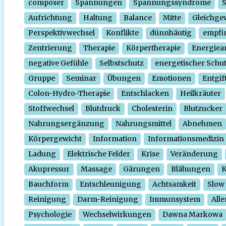
composer
Spannungen
Spannungssyndrome
Aufrichtung
Haltung
Balance
Mitte
Gleichge
Perspektivwechsel
Konflikte
dünnhäutig
empfi
Zentrierung
Therapie
Körpertherapie
Energiear
negative Gefühle
Selbstschutz
energetischer Schu
Gruppe
Seminar
Übungen
Emotionen
Entgif
Colon-Hydro-Therapie
Entschlacken
Heilkräuter
Stoffwechsel
Blutdruck
Cholesterin
Blutzucker
Nahrungsergänzung
Nahrungsmittel
Abnehmen
Körpergewicht
Information
Informationsmedizin
Ladung
Elektrische Felder
Krise
Veränderung
Akupressur
Massage
Gärungen
Blähungen
K
Bauchform
Entschleunigung
Achtsamkeit
Slow
Reinigung
Darm-Reinigung
Immunsystem
Alle
Psychologie
Wechselwirkungen
Dawna Markowa