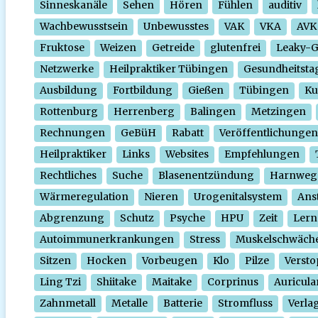
Sinneskanäle
Sehen
Hören
Fühlen
auditiv
Wachbewusstsein
Unbewusstes
VAK
VKA
AVK
Fruktose
Weizen
Getreide
glutenfrei
Leaky-
Netzwerke
Heilpraktiker Tübingen
Gesundheitsta
Ausbildung
Fortbildung
Gießen
Tübingen
Ku
Rottenburg
Herrenberg
Balingen
Metzingen
Rechnungen
GeBüH
Rabatt
Veröffentlichungen
Heilpraktiker
Links
Websites
Empfehlungen
Rechtliches
Suche
Blasenentzündung
Harnweg
Wärmeregulation
Nieren
Urogenitalsystem
Ans
Abgrenzung
Schutz
Psyche
HPU
Zeit
Lern
Autoimmunerkrankungen
Stress
Muskelschwäch
Sitzen
Hocken
Vorbeugen
Klo
Pilze
Verst
Ling Tzi
Shiitake
Maitake
Corprinus
Auricula
Zahnmetall
Metalle
Batterie
Stromfluss
Verla