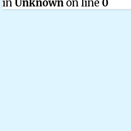
in
Unknown
on line
0