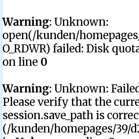
Warning
: Unknown:
open(/kunden/homepages/3
O_RDWR) failed: Disk quota
on line
0
Warning
: Unknown: Failed 
Please verify that the curr
session.save_path is correc
(/kunden/homepages/39/d2