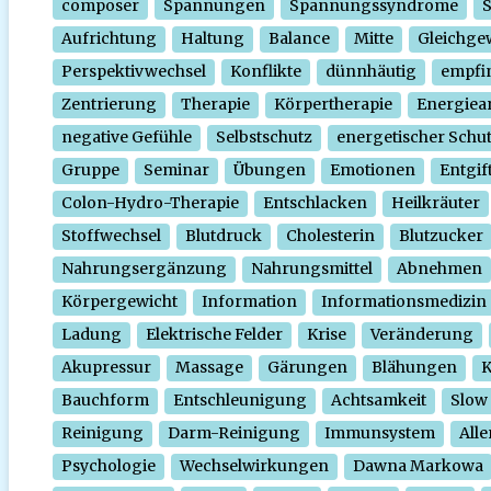
composer
Spannungen
Spannungssyndrome
Aufrichtung
Haltung
Balance
Mitte
Gleichge
Perspektivwechsel
Konflikte
dünnhäutig
empfi
Zentrierung
Therapie
Körpertherapie
Energiear
negative Gefühle
Selbstschutz
energetischer Schu
Gruppe
Seminar
Übungen
Emotionen
Entgif
Colon-Hydro-Therapie
Entschlacken
Heilkräuter
Stoffwechsel
Blutdruck
Cholesterin
Blutzucker
Nahrungsergänzung
Nahrungsmittel
Abnehmen
Körpergewicht
Information
Informationsmedizin
Ladung
Elektrische Felder
Krise
Veränderung
Akupressur
Massage
Gärungen
Blähungen
K
Bauchform
Entschleunigung
Achtsamkeit
Slow
Reinigung
Darm-Reinigung
Immunsystem
Alle
Psychologie
Wechselwirkungen
Dawna Markowa