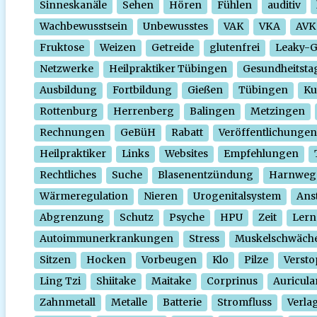
Sinneskanäle
Sehen
Hören
Fühlen
auditiv
Wachbewusstsein
Unbewusstes
VAK
VKA
AVK
Fruktose
Weizen
Getreide
glutenfrei
Leaky-
Netzwerke
Heilpraktiker Tübingen
Gesundheitsta
Ausbildung
Fortbildung
Gießen
Tübingen
Ku
Rottenburg
Herrenberg
Balingen
Metzingen
Rechnungen
GeBüH
Rabatt
Veröffentlichungen
Heilpraktiker
Links
Websites
Empfehlungen
Rechtliches
Suche
Blasenentzündung
Harnweg
Wärmeregulation
Nieren
Urogenitalsystem
Ans
Abgrenzung
Schutz
Psyche
HPU
Zeit
Lern
Autoimmunerkrankungen
Stress
Muskelschwäch
Sitzen
Hocken
Vorbeugen
Klo
Pilze
Verst
Ling Tzi
Shiitake
Maitake
Corprinus
Auricula
Zahnmetall
Metalle
Batterie
Stromfluss
Verla