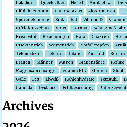
Paladium
Quecksilber
Nickel
Antibiotika
Depr
Bifidobacterium
Enterococcus
Akkermansia
Fa
Spurenelemente
Zink
Jod
Vitamin D
Vitamine
Infektionsschutz
Virus
Corona
Schutzmaßnah
Kreativität
Beziehungen
Hara
Chakren
Horm
Insektenstich
Wespenstich
Notfalltropfen
Arnik
Telemedizin
Telefon
Inland
Ausland
Beratun
Frauen
Männer
Magen
Magensäure
Reflux
Magensäuremangel
Vitamin B12
Geruch
Stuhl
Galle
Fett
Eiweiß
Kohlenhydrate
Fettstuhl
F
Candida
Dysbiose
Fehlbesiedlung
Untergewicht
Archives