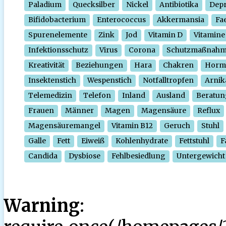
Paladium
Quecksilber
Nickel
Antibiotika
Depr
Bifidobacterium
Enterococcus
Akkermansia
Fa
Spurenelemente
Zink
Jod
Vitamin D
Vitamine
Infektionsschutz
Virus
Corona
Schutzmaßnah
Kreativität
Beziehungen
Hara
Chakren
Horm
Insektenstich
Wespenstich
Notfalltropfen
Arnik
Telemedizin
Telefon
Inland
Ausland
Beratun
Frauen
Männer
Magen
Magensäure
Reflux
Magensäuremangel
Vitamin B12
Geruch
Stuhl
Galle
Fett
Eiweiß
Kohlenhydrate
Fettstuhl
F
Candida
Dysbiose
Fehlbesiedlung
Untergewicht
Warning
: