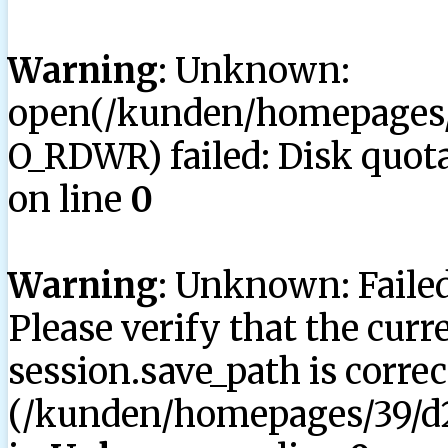
Warning
: Unknown:
open(/kunden/homepages/3
O_RDWR) failed: Disk quota
on line
0
Warning
: Unknown: Failed 
Please verify that the curr
session.save_path is correc
(/kunden/homepages/39/d2