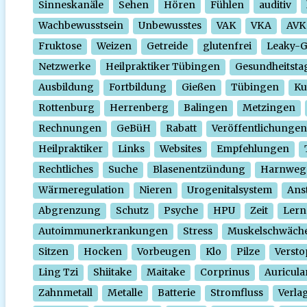
Sinneskanäle
Sehen
Hören
Fühlen
auditiv
Wachbewusstsein
Unbewusstes
VAK
VKA
AVK
Fruktose
Weizen
Getreide
glutenfrei
Leaky-
Netzwerke
Heilpraktiker Tübingen
Gesundheitsta
Ausbildung
Fortbildung
Gießen
Tübingen
Ku
Rottenburg
Herrenberg
Balingen
Metzingen
Rechnungen
GeBüH
Rabatt
Veröffentlichungen
Heilpraktiker
Links
Websites
Empfehlungen
Rechtliches
Suche
Blasenentzündung
Harnweg
Wärmeregulation
Nieren
Urogenitalsystem
Ans
Abgrenzung
Schutz
Psyche
HPU
Zeit
Lern
Autoimmunerkrankungen
Stress
Muskelschwäch
Sitzen
Hocken
Vorbeugen
Klo
Pilze
Verst
Ling Tzi
Shiitake
Maitake
Corprinus
Auricula
Zahnmetall
Metalle
Batterie
Stromfluss
Verla