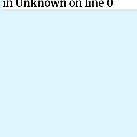
in
Unknown
on line
0