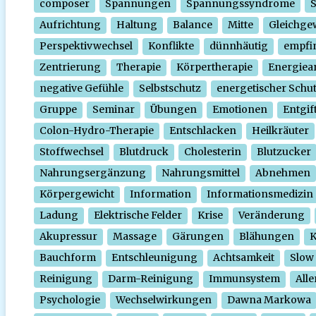
composer
Spannungen
Spannungssyndrome
Aufrichtung
Haltung
Balance
Mitte
Gleichge
Perspektivwechsel
Konflikte
dünnhäutig
empfi
Zentrierung
Therapie
Körpertherapie
Energiear
negative Gefühle
Selbstschutz
energetischer Schu
Gruppe
Seminar
Übungen
Emotionen
Entgif
Colon-Hydro-Therapie
Entschlacken
Heilkräuter
Stoffwechsel
Blutdruck
Cholesterin
Blutzucker
Nahrungsergänzung
Nahrungsmittel
Abnehmen
Körpergewicht
Information
Informationsmedizin
Ladung
Elektrische Felder
Krise
Veränderung
Akupressur
Massage
Gärungen
Blähungen
K
Bauchform
Entschleunigung
Achtsamkeit
Slow
Reinigung
Darm-Reinigung
Immunsystem
Alle
Psychologie
Wechselwirkungen
Dawna Markowa