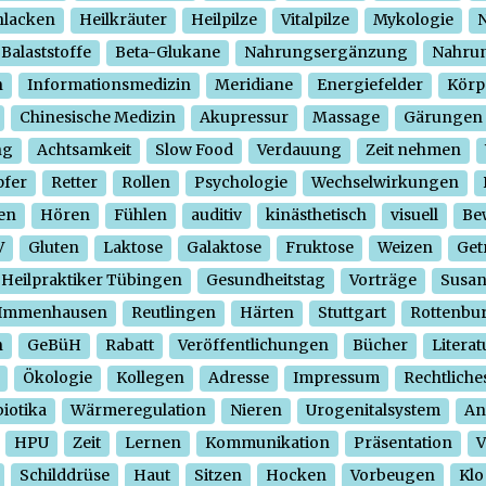
hlacken
Heilkräuter
Heilpilze
Vitalpilze
Mykologie
N
Balaststoffe
Beta-Glukane
Nahrungsergänzung
Nahrun
n
Informationsmedizin
Meridiane
Energiefelder
Körp
Chinesische Medizin
Akupressur
Massage
Gärungen
ng
Achtsamkeit
Slow Food
Verdauung
Zeit nehmen
pfer
Retter
Rollen
Psychologie
Wechselwirkungen
en
Hören
Fühlen
auditiv
kinästhetisch
visuell
Be
V
Gluten
Laktose
Galaktose
Fruktose
Weizen
Get
Heilpraktiker Tübingen
Gesundheitstag
Vorträge
Susa
Immenhausen
Reutlingen
Härten
Stuttgart
Rottenbu
n
GeBüH
Rabatt
Veröffentlichungen
Bücher
Literat
Ökologie
Kollegen
Adresse
Impressum
Rechtliche
iotika
Wärmeregulation
Nieren
Urogenitalsystem
An
HPU
Zeit
Lernen
Kommunikation
Präsentation
V
Schilddrüse
Haut
Sitzen
Hocken
Vorbeugen
Klo