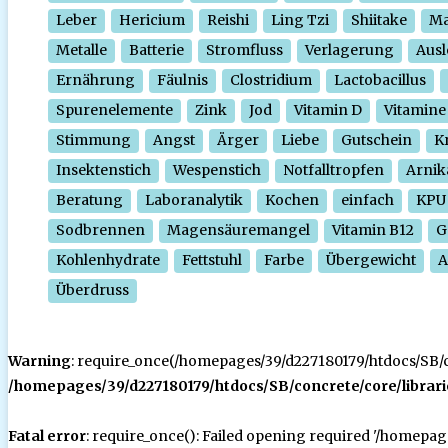
Leber
Hericium
Reishi
Ling Tzi
Shiitake
Ma
Metalle
Batterie
Stromfluss
Verlagerung
Ausl
Ernährung
Fäulnis
Clostridium
Lactobacillus
Spurenelemente
Zink
Jod
Vitamin D
Vitamine
Stimmung
Angst
Ärger
Liebe
Gutschein
Kr
Insektenstich
Wespenstich
Notfalltropfen
Arnik
Beratung
Laboranalytik
Kochen
einfach
KPU
Sodbrennen
Magensäuremangel
Vitamin B12
G
Kohlenhydrate
Fettstuhl
Farbe
Übergewicht
A
Überdruss
Warning
: require_once(/homepages/39/d227180179/htdocs/SB/con
/homepages/39/d227180179/htdocs/SB/concrete/core/librari
Fatal error
: require_once(): Failed opening required '/homepa