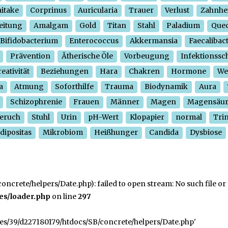
itake
Corprinus
Auricularia
Trauer
Verlust
Zahnhe
eitung
Amalgam
Gold
Titan
Stahl
Paladium
Quec
Bifidobacterium
Enterococcus
Akkermansia
Faecalibac
Prävention
Ätherische Öle
Vorbeugung
Infektionssc
eativität
Beziehungen
Hara
Chakren
Hormone
We
a
Atmung
Soforthilfe
Trauma
Biodynamik
Aura
Schizophrenie
Frauen
Männer
Magen
Magensäu
eruch
Stuhl
Urin
pH-Wert
Klopapier
normal
Tri
dipositas
Mikrobiom
Heißhunger
Candida
Dysbiose
crete/helpers/Date.php): failed to open stream: No such file or 
es/loader.php
on line
297
ges/39/d227180179/htdocs/SB/concrete/helpers/Date.php'