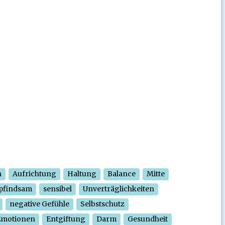
n
Aufrichtung
Haltung
Balance
Mitte
pfindsam
sensibel
Unverträglichkeiten
negative Gefühle
Selbstschutz
Emotionen
Entgiftung
Darm
Gesundheit