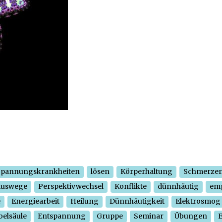
Spannungskrankheiten
lösen
Körperhaltung
Schmerze
Auswege
Perspektivwechsel
Konflikte
dünnhäutig
em
e
Energiearbeit
Heilung
Dünnhäutigkeit
Elektrosmog
belsäule
Entspannung
Gruppe
Seminar
Übungen