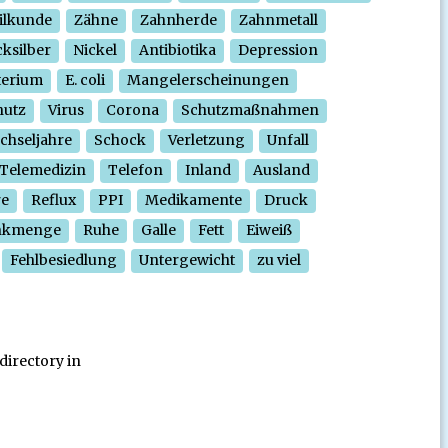
ilkunde
Zähne
Zahnherde
Zahnmetall
ksilber
Nickel
Antibiotika
Depression
terium
E. coli
Mangelerscheinungen
hutz
Virus
Corona
Schutzmaßnahmen
chseljahre
Schock
Verletzung
Unfall
Telemedizin
Telefon
Inland
Ausland
re
Reflux
PPI
Medikamente
Druck
nkmenge
Ruhe
Galle
Fett
Eiweiß
Fehlbesiedlung
Untergewicht
zu viel
directory in