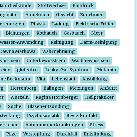
aturheilkunde
Stoffwechsel
Blutdruck
gsmittel
Abnehmen
Gewicht
Zunehmen
erenergien
Physik
Ladung
Elektrische Felder
Blähungen
Kotbauch
Gasbauch
Meyr
Wasser-Anwendung
Reinigung
Darm-Reinigung
Dawna Markowa
Wahrnehmung
wusstsein
Unterbewusstsein
Wachbewusstsein
reide
glutenfrei
Leaky-Gut-Syndrom
Glutamin
nne Beckmann
Vita
Lebenslauf
Ausbildung
rg
Herrenberg
Balingen
Metzingen
Anfahrt
ur
Wurzeln
Regina Hornberger
Heilpraktiker
s
Suche
Blasenentzündung
steckung
Psychosomatik
Revierkonflikt
erstehen
Autoimmunerkrankungen
Stress
Pilze
Verstopfung
Durchfall
Entzündung