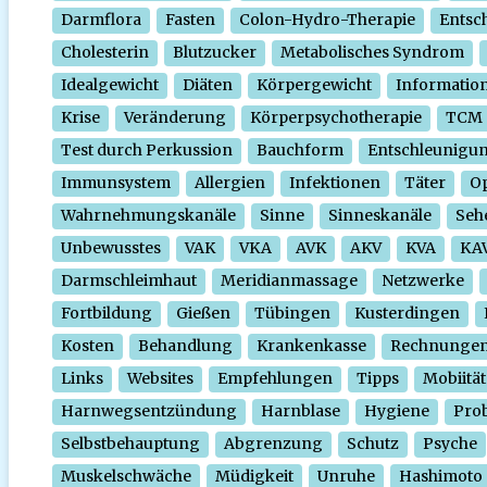
Darmflora
Fasten
Colon-Hydro-Therapie
Entsc
Cholesterin
Blutzucker
Metabolisches Syndrom
Idealgewicht
Diäten
Körpergewicht
Informatio
Krise
Veränderung
Körperpsychotherapie
TCM
Test durch Perkussion
Bauchform
Entschleunigu
Immunsystem
Allergien
Infektionen
Täter
O
Wahrnehmungskanäle
Sinne
Sinneskanäle
Seh
Unbewusstes
VAK
VKA
AVK
AKV
KVA
KA
Darmschleimhaut
Meridianmassage
Netzwerke
Fortbildung
Gießen
Tübingen
Kusterdingen
Kosten
Behandlung
Krankenkasse
Rechnunge
Links
Websites
Empfehlungen
Tipps
Mobiität
Harnwegsentzündung
Harnblase
Hygiene
Prob
Selbstbehauptung
Abgrenzung
Schutz
Psyche
Muskelschwäche
Müdigkeit
Unruhe
Hashimoto