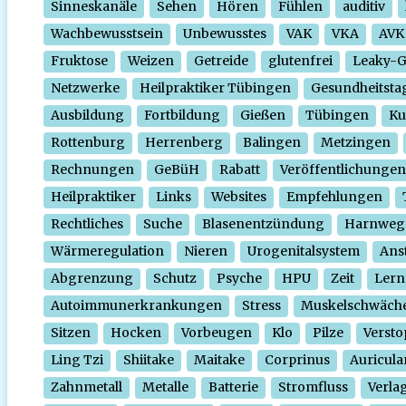
Sinneskanäle
Sehen
Hören
Fühlen
auditiv
Wachbewusstsein
Unbewusstes
VAK
VKA
AVK
Fruktose
Weizen
Getreide
glutenfrei
Leaky-
Netzwerke
Heilpraktiker Tübingen
Gesundheitsta
Ausbildung
Fortbildung
Gießen
Tübingen
Ku
Rottenburg
Herrenberg
Balingen
Metzingen
Rechnungen
GeBüH
Rabatt
Veröffentlichungen
Heilpraktiker
Links
Websites
Empfehlungen
Rechtliches
Suche
Blasenentzündung
Harnweg
Wärmeregulation
Nieren
Urogenitalsystem
Ans
Abgrenzung
Schutz
Psyche
HPU
Zeit
Lern
Autoimmunerkrankungen
Stress
Muskelschwäch
Sitzen
Hocken
Vorbeugen
Klo
Pilze
Verst
Ling Tzi
Shiitake
Maitake
Corprinus
Auricula
Zahnmetall
Metalle
Batterie
Stromfluss
Verla