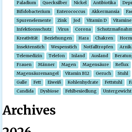
Paladium
Quecksilber
Nickel
Antibiotika
Depr
Bifidobacterium
Enterococcus
Akkermansia
Fa
Spurenelemente
Zink
Jod
Vitamin D
Vitamine
Infektionsschutz
Virus
Corona
Schutzmaßnah
Kreativität
Beziehungen
Hara
Chakren
Horm
Insektenstich
Wespenstich
Notfalltropfen
Arnik
Telemedizin
Telefon
Inland
Ausland
Beratun
Frauen
Männer
Magen
Magensäure
Reflux
Magensäuremangel
Vitamin B12
Geruch
Stuhl
Galle
Fett
Eiweiß
Kohlenhydrate
Fettstuhl
F
Candida
Dysbiose
Fehlbesiedlung
Untergewicht
Archives