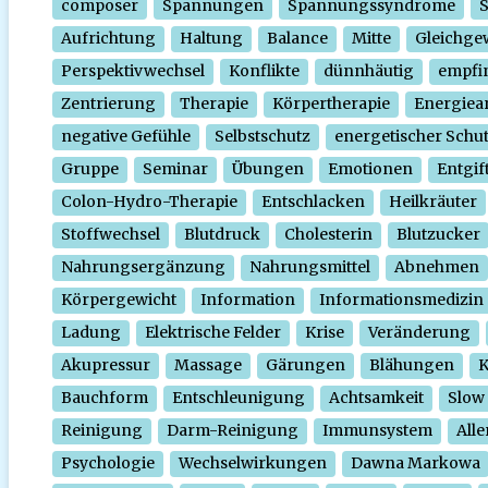
composer
Spannungen
Spannungssyndrome
Aufrichtung
Haltung
Balance
Mitte
Gleichge
Perspektivwechsel
Konflikte
dünnhäutig
empfi
Zentrierung
Therapie
Körpertherapie
Energiear
negative Gefühle
Selbstschutz
energetischer Schu
Gruppe
Seminar
Übungen
Emotionen
Entgif
Colon-Hydro-Therapie
Entschlacken
Heilkräuter
Stoffwechsel
Blutdruck
Cholesterin
Blutzucker
Nahrungsergänzung
Nahrungsmittel
Abnehmen
Körpergewicht
Information
Informationsmedizin
Ladung
Elektrische Felder
Krise
Veränderung
Akupressur
Massage
Gärungen
Blähungen
K
Bauchform
Entschleunigung
Achtsamkeit
Slow
Reinigung
Darm-Reinigung
Immunsystem
Alle
Psychologie
Wechselwirkungen
Dawna Markowa