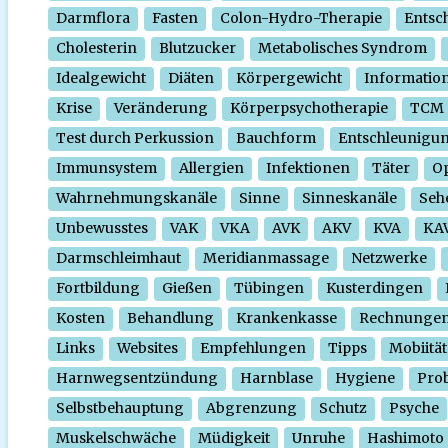
Darmflora
Fasten
Colon-Hydro-Therapie
Entsc
Cholesterin
Blutzucker
Metabolisches Syndrom
Idealgewicht
Diäten
Körpergewicht
Informatio
Krise
Veränderung
Körperpsychotherapie
TCM
Test durch Perkussion
Bauchform
Entschleunigu
Immunsystem
Allergien
Infektionen
Täter
O
Wahrnehmungskanäle
Sinne
Sinneskanäle
Seh
Unbewusstes
VAK
VKA
AVK
AKV
KVA
KA
Darmschleimhaut
Meridianmassage
Netzwerke
Fortbildung
Gießen
Tübingen
Kusterdingen
Kosten
Behandlung
Krankenkasse
Rechnunge
Links
Websites
Empfehlungen
Tipps
Mobiität
Harnwegsentzündung
Harnblase
Hygiene
Prob
Selbstbehauptung
Abgrenzung
Schutz
Psyche
Muskelschwäche
Müdigkeit
Unruhe
Hashimoto