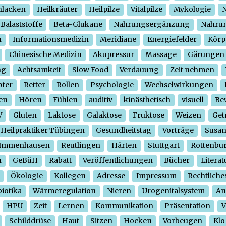
hlacken
Heilkräuter
Heilpilze
Vitalpilze
Mykologie
N
Balaststoffe
Beta-Glukane
Nahrungsergänzung
Nahrun
n
Informationsmedizin
Meridiane
Energiefelder
Körp
Chinesische Medizin
Akupressur
Massage
Gärungen
ng
Achtsamkeit
Slow Food
Verdauung
Zeit nehmen
pfer
Retter
Rollen
Psychologie
Wechselwirkungen
en
Hören
Fühlen
auditiv
kinästhetisch
visuell
Be
V
Gluten
Laktose
Galaktose
Fruktose
Weizen
Get
Heilpraktiker Tübingen
Gesundheitstag
Vorträge
Susa
Immenhausen
Reutlingen
Härten
Stuttgart
Rottenbu
n
GeBüH
Rabatt
Veröffentlichungen
Bücher
Literat
Ökologie
Kollegen
Adresse
Impressum
Rechtliche
iotika
Wärmeregulation
Nieren
Urogenitalsystem
An
HPU
Zeit
Lernen
Kommunikation
Präsentation
V
Schilddrüse
Haut
Sitzen
Hocken
Vorbeugen
Klo