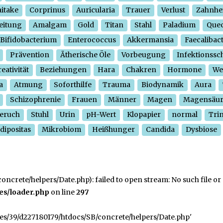
itake
Corprinus
Auricularia
Trauer
Verlust
Zahnhe
eitung
Amalgam
Gold
Titan
Stahl
Paladium
Quec
Bifidobacterium
Enterococcus
Akkermansia
Faecalibac
Prävention
Ätherische Öle
Vorbeugung
Infektionssc
eativität
Beziehungen
Hara
Chakren
Hormone
We
a
Atmung
Soforthilfe
Trauma
Biodynamik
Aura
Schizophrenie
Frauen
Männer
Magen
Magensäu
eruch
Stuhl
Urin
pH-Wert
Klopapier
normal
Tri
dipositas
Mikrobiom
Heißhunger
Candida
Dysbiose
crete/helpers/Date.php): failed to open stream: No such file or 
es/loader.php
on line
297
ges/39/d227180179/htdocs/SB/concrete/helpers/Date.php'