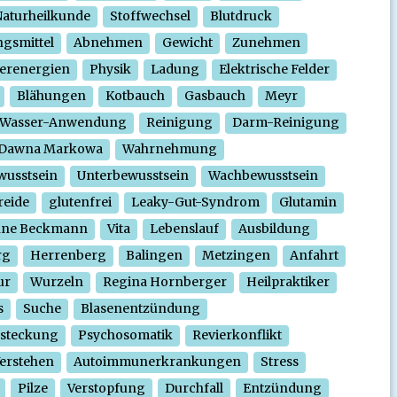
aturheilkunde
Stoffwechsel
Blutdruck
gsmittel
Abnehmen
Gewicht
Zunehmen
erenergien
Physik
Ladung
Elektrische Felder
Blähungen
Kotbauch
Gasbauch
Meyr
Wasser-Anwendung
Reinigung
Darm-Reinigung
Dawna Markowa
Wahrnehmung
wusstsein
Unterbewusstsein
Wachbewusstsein
reide
glutenfrei
Leaky-Gut-Syndrom
Glutamin
nne Beckmann
Vita
Lebenslauf
Ausbildung
rg
Herrenberg
Balingen
Metzingen
Anfahrt
ur
Wurzeln
Regina Hornberger
Heilpraktiker
s
Suche
Blasenentzündung
steckung
Psychosomatik
Revierkonflikt
erstehen
Autoimmunerkrankungen
Stress
Pilze
Verstopfung
Durchfall
Entzündung