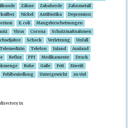
ilkunde
Zähne
Zahnherde
Zahnmetall
ksilber
Nickel
Antibiotika
Depression
terium
E. coli
Mangelerscheinungen
hutz
Virus
Corona
Schutzmaßnahmen
chseljahre
Schock
Verletzung
Unfall
Telemedizin
Telefon
Inland
Ausland
re
Reflux
PPI
Medikamente
Druck
nkmenge
Ruhe
Galle
Fett
Eiweiß
Fehlbesiedlung
Untergewicht
zu viel
directory in