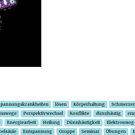
Spannungskrankheiten
lösen
Körperhaltung
Schmerze
Auswege
Perspektivwechsel
Konflikte
dünnhäutig
em
e
Energiearbeit
Heilung
Dünnhäutigkeit
Elektrosmog
belsäule
Entspannung
Gruppe
Seminar
Übungen