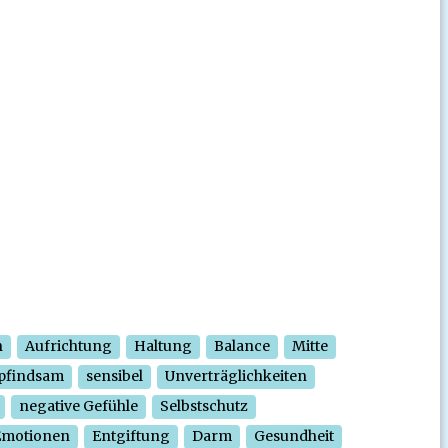
n
Aufrichtung
Haltung
Balance
Mitte
pfindsam
sensibel
Unverträglichkeiten
negative Gefühle
Selbstschutz
Emotionen
Entgiftung
Darm
Gesundheit