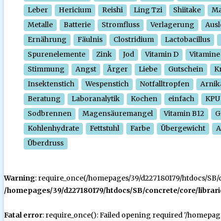
Leber
Hericium
Reishi
Ling Tzi
Shiitake
Ma
Metalle
Batterie
Stromfluss
Verlagerung
Ausl
Ernährung
Fäulnis
Clostridium
Lactobacillus
Spurenelemente
Zink
Jod
Vitamin D
Vitamine
Stimmung
Angst
Ärger
Liebe
Gutschein
Kr
Insektenstich
Wespenstich
Notfalltropfen
Arnik
Beratung
Laboranalytik
Kochen
einfach
KPU
Sodbrennen
Magensäuremangel
Vitamin B12
G
Kohlenhydrate
Fettstuhl
Farbe
Übergewicht
A
Überdruss
Warning
: require_once(/homepages/39/d227180179/htdocs/SB/con
/homepages/39/d227180179/htdocs/SB/concrete/core/librari
Fatal error
: require_once(): Failed opening required '/homepa