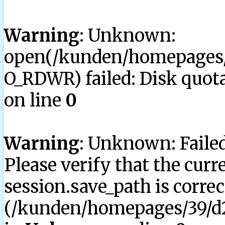
Warning
: Unknown:
open(/kunden/homepages/3
O_RDWR) failed: Disk quota
on line
0
Warning
: Unknown: Failed 
Please verify that the curr
session.save_path is correc
(/kunden/homepages/39/d2