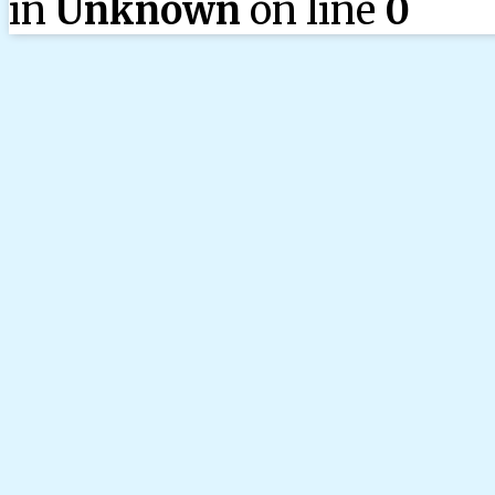
in
Unknown
on line
0