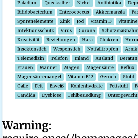
Paladium
Quecksilber
Nickel
Antibiotika
Depr
Bifidobacterium
Enterococcus
Akkermansia
Fa
Spurenelemente
Zink
Jod
Vitamin D
Vitamine
Infektionsschutz
Virus
Corona
Schutzmaßnah
Kreativität
Beziehungen
Hara
Chakren
Horm
Insektenstich
Wespenstich
Notfalltropfen
Arnik
Telemedizin
Telefon
Inland
Ausland
Beratun
Frauen
Männer
Magen
Magensäure
Reflux
Magensäuremangel
Vitamin B12
Geruch
Stuhl
Galle
Fett
Eiweiß
Kohlenhydrate
Fettstuhl
F
Candida
Dysbiose
Fehlbesiedlung
Untergewicht
Warning
: