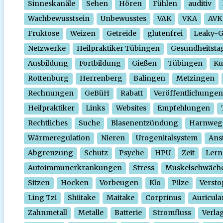
Sinneskanäle
Sehen
Hören
Fühlen
auditiv
Wachbewusstsein
Unbewusstes
VAK
VKA
AVK
Fruktose
Weizen
Getreide
glutenfrei
Leaky-
Netzwerke
Heilpraktiker Tübingen
Gesundheitsta
Ausbildung
Fortbildung
Gießen
Tübingen
Ku
Rottenburg
Herrenberg
Balingen
Metzingen
Rechnungen
GeBüH
Rabatt
Veröffentlichungen
Heilpraktiker
Links
Websites
Empfehlungen
Rechtliches
Suche
Blasenentzündung
Harnweg
Wärmeregulation
Nieren
Urogenitalsystem
Ans
Abgrenzung
Schutz
Psyche
HPU
Zeit
Lern
Autoimmunerkrankungen
Stress
Muskelschwäch
Sitzen
Hocken
Vorbeugen
Klo
Pilze
Verst
Ling Tzi
Shiitake
Maitake
Corprinus
Auricula
Zahnmetall
Metalle
Batterie
Stromfluss
Verla