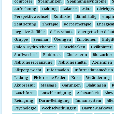
composer
Spannungen
Spannungssyndrome
Aufrichtung
Haltung
Balance
Mitte
Gleichge
Perspektivwechsel
Konflikte
dünnhäutig
empfi
Zentrierung
Therapie
Körpertherapie
Energiear
negative Gefühle
Selbstschutz
energetischer Schu
Gruppe
Seminar
Übungen
Emotionen
Entgif
Colon-Hydro-Therapie
Entschlacken
Heilkräuter
Stoffwechsel
Blutdruck
Cholesterin
Blutzucker
Nahrungsergänzung
Nahrungsmittel
Abnehmen
Körpergewicht
Information
Informationsmedizin
Ladung
Elektrische Felder
Krise
Veränderung
Akupressur
Massage
Gärungen
Blähungen
K
Bauchform
Entschleunigung
Achtsamkeit
Slow
Reinigung
Darm-Reinigung
Immunsystem
Alle
Psychologie
Wechselwirkungen
Dawna Markowa