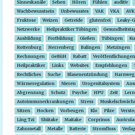
Sinneskanäle
Sehen
Hören
Fühlen
auditiv
Wachbewusstsein
Unbewusstes
VAK
VKA
AVK
Fruktose
Weizen
Getreide
glutenfrei
Leaky-
Netzwerke
Heilpraktiker Tübingen
Gesundheitsta
Ausbildung
Fortbildung
Gießen
Tübingen
Ku
Rottenburg
Herrenberg
Balingen
Metzingen
Rechnungen
GeBüH
Rabatt
Veröffentlichungen
Heilpraktiker
Links
Websites
Empfehlungen
Rechtliches
Suche
Blasenentzündung
Harnweg
Wärmeregulation
Nieren
Urogenitalsystem
Ans
Abgrenzung
Schutz
Psyche
HPU
Zeit
Lern
Autoimmunerkrankungen
Stress
Muskelschwäch
Sitzen
Hocken
Vorbeugen
Klo
Pilze
Verst
Ling Tzi
Shiitake
Maitake
Corprinus
Auricula
Zahnmetall
Metalle
Batterie
Stromfluss
Verla