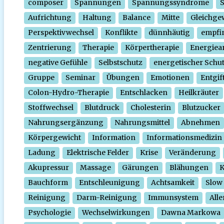
composer
Spannungen
Spannungssyndrome
Aufrichtung
Haltung
Balance
Mitte
Gleichge
Perspektivwechsel
Konflikte
dünnhäutig
empfi
Zentrierung
Therapie
Körpertherapie
Energiear
negative Gefühle
Selbstschutz
energetischer Schu
Gruppe
Seminar
Übungen
Emotionen
Entgif
Colon-Hydro-Therapie
Entschlacken
Heilkräuter
Stoffwechsel
Blutdruck
Cholesterin
Blutzucker
Nahrungsergänzung
Nahrungsmittel
Abnehmen
Körpergewicht
Information
Informationsmedizin
Ladung
Elektrische Felder
Krise
Veränderung
Akupressur
Massage
Gärungen
Blähungen
K
Bauchform
Entschleunigung
Achtsamkeit
Slow
Reinigung
Darm-Reinigung
Immunsystem
Alle
Psychologie
Wechselwirkungen
Dawna Markowa