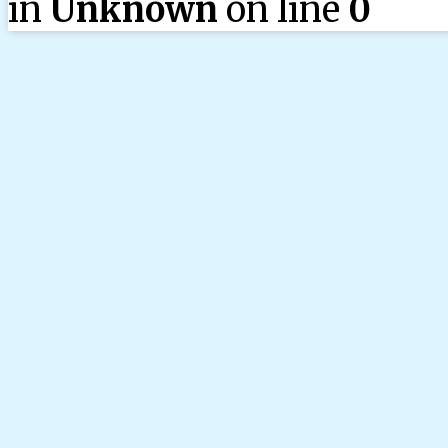
in
Unknown
on line
0