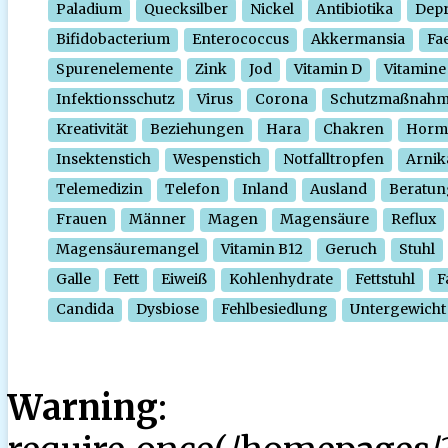
Paladium
Quecksilber
Nickel
Antibiotika
Depr
Bifidobacterium
Enterococcus
Akkermansia
Fa
Spurenelemente
Zink
Jod
Vitamin D
Vitamine
Infektionsschutz
Virus
Corona
Schutzmaßnah
Kreativität
Beziehungen
Hara
Chakren
Horm
Insektenstich
Wespenstich
Notfalltropfen
Arnik
Telemedizin
Telefon
Inland
Ausland
Beratun
Frauen
Männer
Magen
Magensäure
Reflux
Magensäuremangel
Vitamin B12
Geruch
Stuhl
Galle
Fett
Eiweiß
Kohlenhydrate
Fettstuhl
F
Candida
Dysbiose
Fehlbesiedlung
Untergewicht
Warning
: