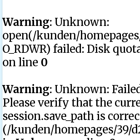
Warning
: Unknown:
open(/kunden/homepages/3
O_RDWR) failed: Disk quota
on line
0
Warning
: Unknown: Failed 
Please verify that the curr
session.save_path is correc
(/kunden/homepages/39/d2