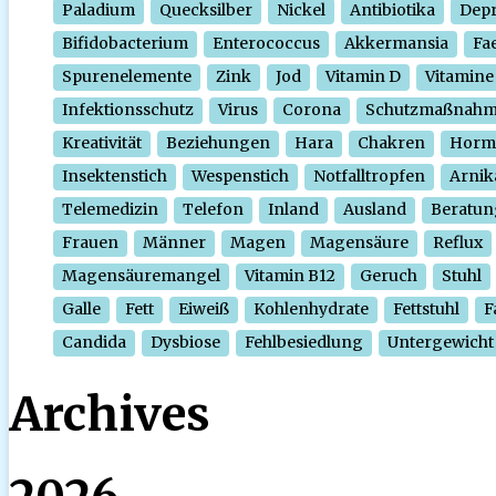
Paladium
Quecksilber
Nickel
Antibiotika
Depr
Bifidobacterium
Enterococcus
Akkermansia
Fa
Spurenelemente
Zink
Jod
Vitamin D
Vitamine
Infektionsschutz
Virus
Corona
Schutzmaßnah
Kreativität
Beziehungen
Hara
Chakren
Horm
Insektenstich
Wespenstich
Notfalltropfen
Arnik
Telemedizin
Telefon
Inland
Ausland
Beratun
Frauen
Männer
Magen
Magensäure
Reflux
Magensäuremangel
Vitamin B12
Geruch
Stuhl
Galle
Fett
Eiweiß
Kohlenhydrate
Fettstuhl
F
Candida
Dysbiose
Fehlbesiedlung
Untergewicht
Archives