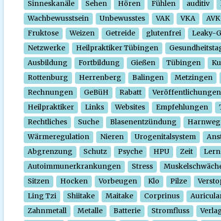
Sinneskanäle
Sehen
Hören
Fühlen
auditiv
Wachbewusstsein
Unbewusstes
VAK
VKA
AVK
Fruktose
Weizen
Getreide
glutenfrei
Leaky-
Netzwerke
Heilpraktiker Tübingen
Gesundheitsta
Ausbildung
Fortbildung
Gießen
Tübingen
Ku
Rottenburg
Herrenberg
Balingen
Metzingen
Rechnungen
GeBüH
Rabatt
Veröffentlichungen
Heilpraktiker
Links
Websites
Empfehlungen
Rechtliches
Suche
Blasenentzündung
Harnweg
Wärmeregulation
Nieren
Urogenitalsystem
Ans
Abgrenzung
Schutz
Psyche
HPU
Zeit
Lern
Autoimmunerkrankungen
Stress
Muskelschwäch
Sitzen
Hocken
Vorbeugen
Klo
Pilze
Verst
Ling Tzi
Shiitake
Maitake
Corprinus
Auricula
Zahnmetall
Metalle
Batterie
Stromfluss
Verla