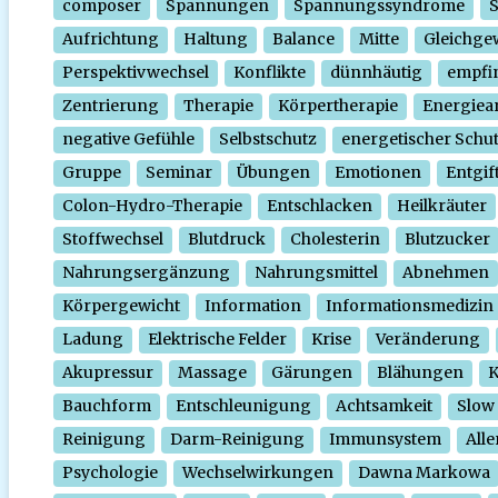
composer
Spannungen
Spannungssyndrome
Aufrichtung
Haltung
Balance
Mitte
Gleichge
Perspektivwechsel
Konflikte
dünnhäutig
empfi
Zentrierung
Therapie
Körpertherapie
Energiear
negative Gefühle
Selbstschutz
energetischer Schu
Gruppe
Seminar
Übungen
Emotionen
Entgif
Colon-Hydro-Therapie
Entschlacken
Heilkräuter
Stoffwechsel
Blutdruck
Cholesterin
Blutzucker
Nahrungsergänzung
Nahrungsmittel
Abnehmen
Körpergewicht
Information
Informationsmedizin
Ladung
Elektrische Felder
Krise
Veränderung
Akupressur
Massage
Gärungen
Blähungen
K
Bauchform
Entschleunigung
Achtsamkeit
Slow
Reinigung
Darm-Reinigung
Immunsystem
Alle
Psychologie
Wechselwirkungen
Dawna Markowa