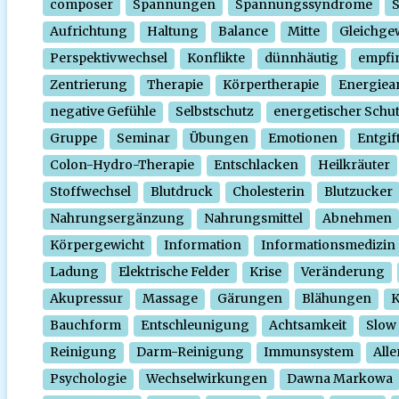
composer
Spannungen
Spannungssyndrome
Aufrichtung
Haltung
Balance
Mitte
Gleichge
Perspektivwechsel
Konflikte
dünnhäutig
empfi
Zentrierung
Therapie
Körpertherapie
Energiear
negative Gefühle
Selbstschutz
energetischer Schu
Gruppe
Seminar
Übungen
Emotionen
Entgif
Colon-Hydro-Therapie
Entschlacken
Heilkräuter
Stoffwechsel
Blutdruck
Cholesterin
Blutzucker
Nahrungsergänzung
Nahrungsmittel
Abnehmen
Körpergewicht
Information
Informationsmedizin
Ladung
Elektrische Felder
Krise
Veränderung
Akupressur
Massage
Gärungen
Blähungen
K
Bauchform
Entschleunigung
Achtsamkeit
Slow
Reinigung
Darm-Reinigung
Immunsystem
Alle
Psychologie
Wechselwirkungen
Dawna Markowa