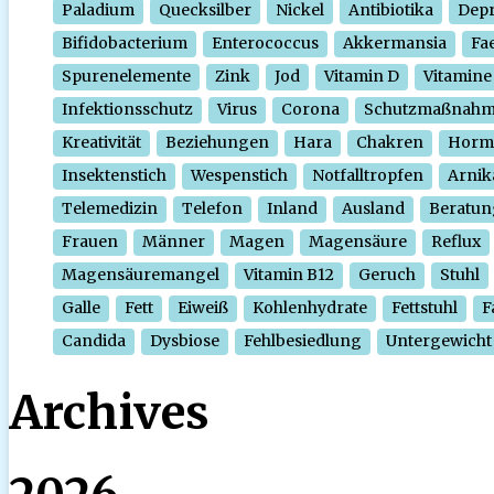
Paladium
Quecksilber
Nickel
Antibiotika
Depr
Bifidobacterium
Enterococcus
Akkermansia
Fa
Spurenelemente
Zink
Jod
Vitamin D
Vitamine
Infektionsschutz
Virus
Corona
Schutzmaßnah
Kreativität
Beziehungen
Hara
Chakren
Horm
Insektenstich
Wespenstich
Notfalltropfen
Arnik
Telemedizin
Telefon
Inland
Ausland
Beratun
Frauen
Männer
Magen
Magensäure
Reflux
Magensäuremangel
Vitamin B12
Geruch
Stuhl
Galle
Fett
Eiweiß
Kohlenhydrate
Fettstuhl
F
Candida
Dysbiose
Fehlbesiedlung
Untergewicht
Archives