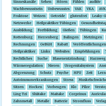
Sinneskanäle
Sehen
Hören
Fühlen
auditiv
Wachbewusstsein
Unbewusstes
VAK
VKA
AVK
Fruktose
Weizen
Getreide
glutenfrei
Leaky-
Netzwerke
Heilpraktiker Tübingen
Gesundheitsta
Ausbildung
Fortbildung
Gießen
Tübingen
Ku
Rottenburg
Herrenberg
Balingen
Metzingen
Rechnungen
GeBüH
Rabatt
Veröffentlichungen
Heilpraktiker
Links
Websites
Empfehlungen
Rechtliches
Suche
Blasenentzündung
Harnweg
Wärmeregulation
Nieren
Urogenitalsystem
Ans
Abgrenzung
Schutz
Psyche
HPU
Zeit
Lern
Autoimmunerkrankungen
Stress
Muskelschwäch
Sitzen
Hocken
Vorbeugen
Klo
Pilze
Verst
Ling Tzi
Shiitake
Maitake
Corprinus
Auricula
Zahnmetall
Metalle
Batterie
Stromfluss
Verla