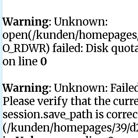
Warning
: Unknown:
open(/kunden/homepages/3
O_RDWR) failed: Disk quota
on line
0
Warning
: Unknown: Failed 
Please verify that the curr
session.save_path is correc
(/kunden/homepages/39/d2