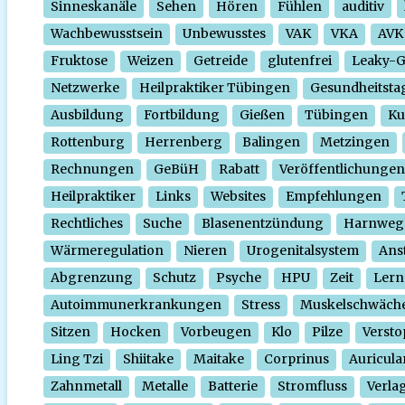
Sinneskanäle
Sehen
Hören
Fühlen
auditiv
Wachbewusstsein
Unbewusstes
VAK
VKA
AVK
Fruktose
Weizen
Getreide
glutenfrei
Leaky-
Netzwerke
Heilpraktiker Tübingen
Gesundheitsta
Ausbildung
Fortbildung
Gießen
Tübingen
Ku
Rottenburg
Herrenberg
Balingen
Metzingen
Rechnungen
GeBüH
Rabatt
Veröffentlichungen
Heilpraktiker
Links
Websites
Empfehlungen
Rechtliches
Suche
Blasenentzündung
Harnweg
Wärmeregulation
Nieren
Urogenitalsystem
Ans
Abgrenzung
Schutz
Psyche
HPU
Zeit
Lern
Autoimmunerkrankungen
Stress
Muskelschwäch
Sitzen
Hocken
Vorbeugen
Klo
Pilze
Verst
Ling Tzi
Shiitake
Maitake
Corprinus
Auricula
Zahnmetall
Metalle
Batterie
Stromfluss
Verla