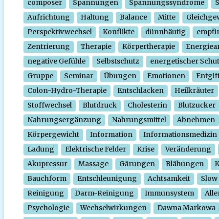
composer
Spannungen
Spannungssyndrome
Aufrichtung
Haltung
Balance
Mitte
Gleichge
Perspektivwechsel
Konflikte
dünnhäutig
empfi
Zentrierung
Therapie
Körpertherapie
Energiear
negative Gefühle
Selbstschutz
energetischer Schu
Gruppe
Seminar
Übungen
Emotionen
Entgif
Colon-Hydro-Therapie
Entschlacken
Heilkräuter
Stoffwechsel
Blutdruck
Cholesterin
Blutzucker
Nahrungsergänzung
Nahrungsmittel
Abnehmen
Körpergewicht
Information
Informationsmedizin
Ladung
Elektrische Felder
Krise
Veränderung
Akupressur
Massage
Gärungen
Blähungen
K
Bauchform
Entschleunigung
Achtsamkeit
Slow
Reinigung
Darm-Reinigung
Immunsystem
Alle
Psychologie
Wechselwirkungen
Dawna Markowa