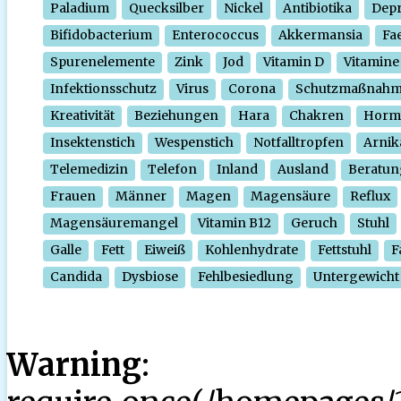
Paladium
Quecksilber
Nickel
Antibiotika
Depr
Bifidobacterium
Enterococcus
Akkermansia
Fa
Spurenelemente
Zink
Jod
Vitamin D
Vitamine
Infektionsschutz
Virus
Corona
Schutzmaßnah
Kreativität
Beziehungen
Hara
Chakren
Horm
Insektenstich
Wespenstich
Notfalltropfen
Arnik
Telemedizin
Telefon
Inland
Ausland
Beratun
Frauen
Männer
Magen
Magensäure
Reflux
Magensäuremangel
Vitamin B12
Geruch
Stuhl
Galle
Fett
Eiweiß
Kohlenhydrate
Fettstuhl
F
Candida
Dysbiose
Fehlbesiedlung
Untergewicht
Warning
: