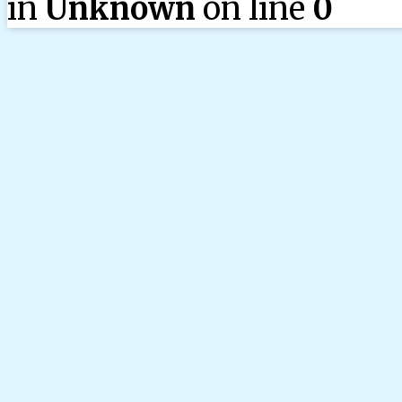
in
Unknown
on line
0