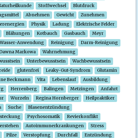
aturheilkunde
Stoffwechsel
Blutdruck
gsmittel
Abnehmen
Gewicht
Zunehmen
erenergien
Physik
Ladung
Elektrische Felder
Blähungen
Kotbauch
Gasbauch
Meyr
Wasser-Anwendung
Reinigung
Darm-Reinigung
Dawna Markowa
Wahrnehmung
wusstsein
Unterbewusstsein
Wachbewusstsein
reide
glutenfrei
Leaky-Gut-Syndrom
Glutamin
nne Beckmann
Vita
Lebenslauf
Ausbildung
rg
Herrenberg
Balingen
Metzingen
Anfahrt
ur
Wurzeln
Regina Hornberger
Heilpraktiker
s
Suche
Blasenentzündung
steckung
Psychosomatik
Revierkonflikt
erstehen
Autoimmunerkrankungen
Stress
Pilze
Verstopfung
Durchfall
Entzündung