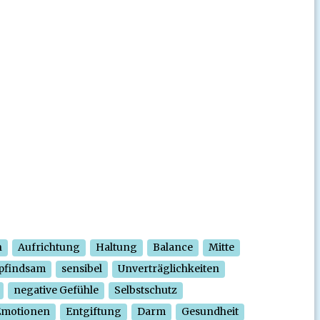
n
Aufrichtung
Haltung
Balance
Mitte
pfindsam
sensibel
Unverträglichkeiten
negative Gefühle
Selbstschutz
Emotionen
Entgiftung
Darm
Gesundheit