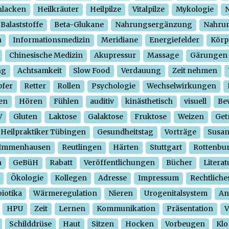
hlacken
Heilkräuter
Heilpilze
Vitalpilze
Mykologie
N
Balaststoffe
Beta-Glukane
Nahrungsergänzung
Nahrun
n
Informationsmedizin
Meridiane
Energiefelder
Körp
Chinesische Medizin
Akupressur
Massage
Gärungen
ng
Achtsamkeit
Slow Food
Verdauung
Zeit nehmen
pfer
Retter
Rollen
Psychologie
Wechselwirkungen
en
Hören
Fühlen
auditiv
kinästhetisch
visuell
Be
V
Gluten
Laktose
Galaktose
Fruktose
Weizen
Get
Heilpraktiker Tübingen
Gesundheitstag
Vorträge
Susa
Immenhausen
Reutlingen
Härten
Stuttgart
Rottenbu
n
GeBüH
Rabatt
Veröffentlichungen
Bücher
Literat
Ökologie
Kollegen
Adresse
Impressum
Rechtliche
iotika
Wärmeregulation
Nieren
Urogenitalsystem
An
HPU
Zeit
Lernen
Kommunikation
Präsentation
V
Schilddrüse
Haut
Sitzen
Hocken
Vorbeugen
Klo