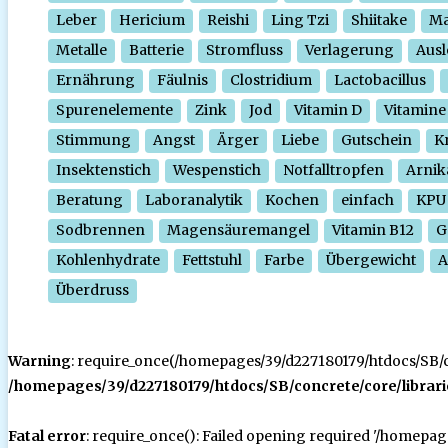
Leber
Hericium
Reishi
Ling Tzi
Shiitake
Ma
Metalle
Batterie
Stromfluss
Verlagerung
Ausl
Ernährung
Fäulnis
Clostridium
Lactobacillus
Spurenelemente
Zink
Jod
Vitamin D
Vitamine
Stimmung
Angst
Ärger
Liebe
Gutschein
Kr
Insektenstich
Wespenstich
Notfalltropfen
Arnik
Beratung
Laboranalytik
Kochen
einfach
KPU
Sodbrennen
Magensäuremangel
Vitamin B12
G
Kohlenhydrate
Fettstuhl
Farbe
Übergewicht
A
Überdruss
Warning
: require_once(/homepages/39/d227180179/htdocs/SB/con
/homepages/39/d227180179/htdocs/SB/concrete/core/librari
Fatal error
: require_once(): Failed opening required '/homepa