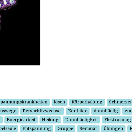
Spannungskrankheiten
lösen
Körperhaltung
Schmerze
Auswege
Perspektivwechsel
Konflikte
dünnhäutig
em
e
Energiearbeit
Heilung
Dünnhäutigkeit
Elektrosmog
belsäule
Entspannung
Gruppe
Seminar
Übungen