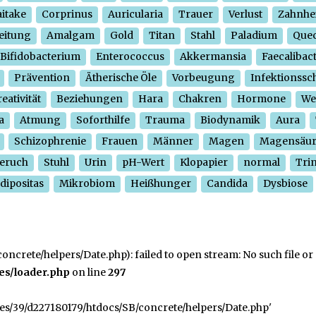
itake
Corprinus
Auricularia
Trauer
Verlust
Zahnhe
eitung
Amalgam
Gold
Titan
Stahl
Paladium
Quec
Bifidobacterium
Enterococcus
Akkermansia
Faecalibac
Prävention
Ätherische Öle
Vorbeugung
Infektionssc
eativität
Beziehungen
Hara
Chakren
Hormone
We
a
Atmung
Soforthilfe
Trauma
Biodynamik
Aura
Schizophrenie
Frauen
Männer
Magen
Magensäu
eruch
Stuhl
Urin
pH-Wert
Klopapier
normal
Tri
dipositas
Mikrobiom
Heißhunger
Candida
Dysbiose
crete/helpers/Date.php): failed to open stream: No such file or 
es/loader.php
on line
297
ges/39/d227180179/htdocs/SB/concrete/helpers/Date.php'