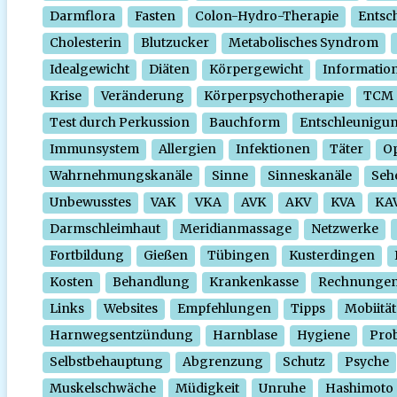
Darmflora
Fasten
Colon-Hydro-Therapie
Entsc
Cholesterin
Blutzucker
Metabolisches Syndrom
Idealgewicht
Diäten
Körpergewicht
Informatio
Krise
Veränderung
Körperpsychotherapie
TCM
Test durch Perkussion
Bauchform
Entschleunigu
Immunsystem
Allergien
Infektionen
Täter
O
Wahrnehmungskanäle
Sinne
Sinneskanäle
Seh
Unbewusstes
VAK
VKA
AVK
AKV
KVA
KA
Darmschleimhaut
Meridianmassage
Netzwerke
Fortbildung
Gießen
Tübingen
Kusterdingen
Kosten
Behandlung
Krankenkasse
Rechnunge
Links
Websites
Empfehlungen
Tipps
Mobiität
Harnwegsentzündung
Harnblase
Hygiene
Prob
Selbstbehauptung
Abgrenzung
Schutz
Psyche
Muskelschwäche
Müdigkeit
Unruhe
Hashimoto