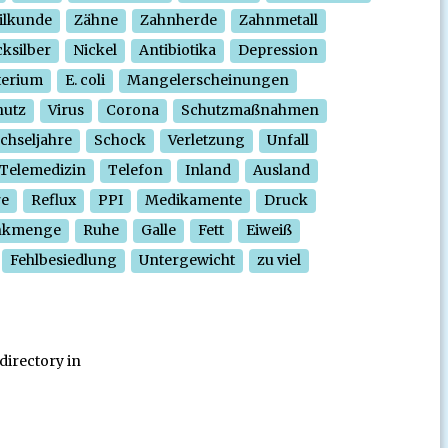
ilkunde
Zähne
Zahnherde
Zahnmetall
ksilber
Nickel
Antibiotika
Depression
terium
E. coli
Mangelerscheinungen
hutz
Virus
Corona
Schutzmaßnahmen
chseljahre
Schock
Verletzung
Unfall
Telemedizin
Telefon
Inland
Ausland
re
Reflux
PPI
Medikamente
Druck
nkmenge
Ruhe
Galle
Fett
Eiweiß
Fehlbesiedlung
Untergewicht
zu viel
directory in