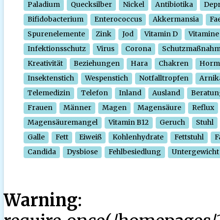
Paladium
Quecksilber
Nickel
Antibiotika
Depr
Bifidobacterium
Enterococcus
Akkermansia
Fa
Spurenelemente
Zink
Jod
Vitamin D
Vitamine
Infektionsschutz
Virus
Corona
Schutzmaßnah
Kreativität
Beziehungen
Hara
Chakren
Horm
Insektenstich
Wespenstich
Notfalltropfen
Arnik
Telemedizin
Telefon
Inland
Ausland
Beratun
Frauen
Männer
Magen
Magensäure
Reflux
Magensäuremangel
Vitamin B12
Geruch
Stuhl
Galle
Fett
Eiweiß
Kohlenhydrate
Fettstuhl
F
Candida
Dysbiose
Fehlbesiedlung
Untergewicht
Warning
: