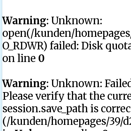
Warning
: Unknown:
open(/kunden/homepages/3
O_RDWR) failed: Disk quota
on line
0
Warning
: Unknown: Failed 
Please verify that the curr
session.save_path is correc
(/kunden/homepages/39/d2