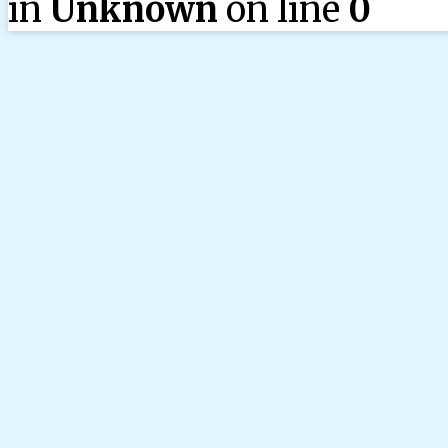
in
Unknown
on line
0