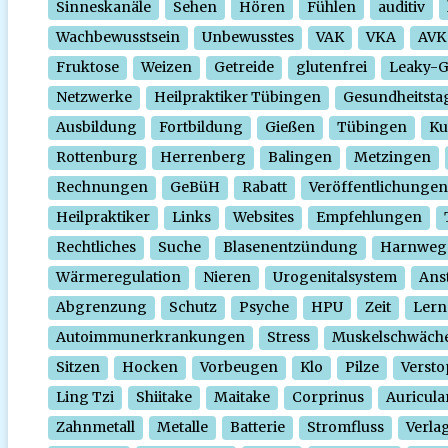
Sinneskanäle
Sehen
Hören
Fühlen
auditiv
Wachbewusstsein
Unbewusstes
VAK
VKA
AVK
Fruktose
Weizen
Getreide
glutenfrei
Leaky-
Netzwerke
Heilpraktiker Tübingen
Gesundheitsta
Ausbildung
Fortbildung
Gießen
Tübingen
Ku
Rottenburg
Herrenberg
Balingen
Metzingen
Rechnungen
GeBüH
Rabatt
Veröffentlichungen
Heilpraktiker
Links
Websites
Empfehlungen
Rechtliches
Suche
Blasenentzündung
Harnweg
Wärmeregulation
Nieren
Urogenitalsystem
Ans
Abgrenzung
Schutz
Psyche
HPU
Zeit
Lern
Autoimmunerkrankungen
Stress
Muskelschwäch
Sitzen
Hocken
Vorbeugen
Klo
Pilze
Verst
Ling Tzi
Shiitake
Maitake
Corprinus
Auricula
Zahnmetall
Metalle
Batterie
Stromfluss
Verla