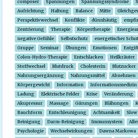
composer
Spannungen
Spannungssyndrome
Aufrichtung
Haltung
Balance
Mitte
Gleichge
Perspektivwechsel
Konflikte
dünnhäutig
empfi
Zentrierung
Therapie
Körpertherapie
Energiear
negative Gefühle
Selbstschutz
energetischer Schu
Gruppe
Seminar
Übungen
Emotionen
Entgif
Colon-Hydro-Therapie
Entschlacken
Heilkräuter
Stoffwechsel
Blutdruck
Cholesterin
Blutzucker
Nahrungsergänzung
Nahrungsmittel
Abnehmen
Körpergewicht
Information
Informationsmedizin
Ladung
Elektrische Felder
Krise
Veränderung
Akupressur
Massage
Gärungen
Blähungen
K
Bauchform
Entschleunigung
Achtsamkeit
Slow
Reinigung
Darm-Reinigung
Immunsystem
Alle
Psychologie
Wechselwirkungen
Dawna Markowa