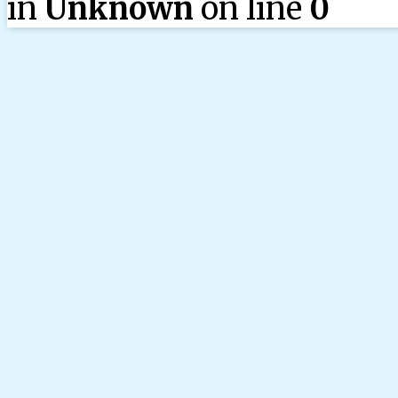
in
Unknown
on line
0