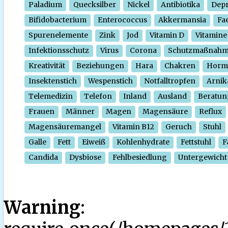
Paladium
Quecksilber
Nickel
Antibiotika
Depr
Bifidobacterium
Enterococcus
Akkermansia
Fa
Spurenelemente
Zink
Jod
Vitamin D
Vitamine
Infektionsschutz
Virus
Corona
Schutzmaßnah
Kreativität
Beziehungen
Hara
Chakren
Horm
Insektenstich
Wespenstich
Notfalltropfen
Arnik
Telemedizin
Telefon
Inland
Ausland
Beratun
Frauen
Männer
Magen
Magensäure
Reflux
Magensäuremangel
Vitamin B12
Geruch
Stuhl
Galle
Fett
Eiweiß
Kohlenhydrate
Fettstuhl
F
Candida
Dysbiose
Fehlbesiedlung
Untergewicht
Warning
: