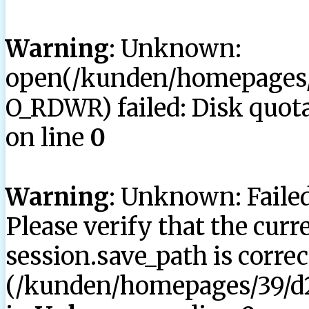
Warning
: Unknown:
open(/kunden/homepages/3
O_RDWR) failed: Disk quota
on line
0
Warning
: Unknown: Failed 
Please verify that the curr
session.save_path is correc
(/kunden/homepages/39/d2