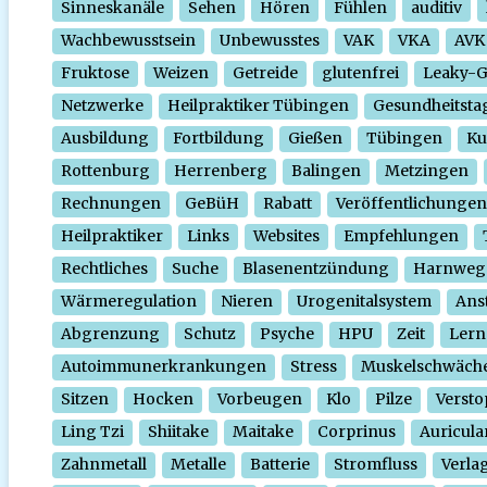
Sinneskanäle
Sehen
Hören
Fühlen
auditiv
Wachbewusstsein
Unbewusstes
VAK
VKA
AVK
Fruktose
Weizen
Getreide
glutenfrei
Leaky-
Netzwerke
Heilpraktiker Tübingen
Gesundheitsta
Ausbildung
Fortbildung
Gießen
Tübingen
Ku
Rottenburg
Herrenberg
Balingen
Metzingen
Rechnungen
GeBüH
Rabatt
Veröffentlichungen
Heilpraktiker
Links
Websites
Empfehlungen
Rechtliches
Suche
Blasenentzündung
Harnweg
Wärmeregulation
Nieren
Urogenitalsystem
Ans
Abgrenzung
Schutz
Psyche
HPU
Zeit
Lern
Autoimmunerkrankungen
Stress
Muskelschwäch
Sitzen
Hocken
Vorbeugen
Klo
Pilze
Verst
Ling Tzi
Shiitake
Maitake
Corprinus
Auricula
Zahnmetall
Metalle
Batterie
Stromfluss
Verla