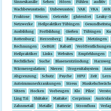
Sinneskanäle
Sehen
Hören
Fühlen
auditiv
Wachbewusstsein
Unbewusstes
VAK
VKA
AVK
Fruktose
Weizen
Getreide
glutenfrei
Leaky-
Netzwerke
Heilpraktiker Tübingen
Gesundheitsta
Ausbildung
Fortbildung
Gießen
Tübingen
Ku
Rottenburg
Herrenberg
Balingen
Metzingen
Rechnungen
GeBüH
Rabatt
Veröffentlichungen
Heilpraktiker
Links
Websites
Empfehlungen
Rechtliches
Suche
Blasenentzündung
Harnweg
Wärmeregulation
Nieren
Urogenitalsystem
Ans
Abgrenzung
Schutz
Psyche
HPU
Zeit
Lern
Autoimmunerkrankungen
Stress
Muskelschwäch
Sitzen
Hocken
Vorbeugen
Klo
Pilze
Verst
Ling Tzi
Shiitake
Maitake
Corprinus
Auricula
Zahnmetall
Metalle
Batterie
Stromfluss
Verla