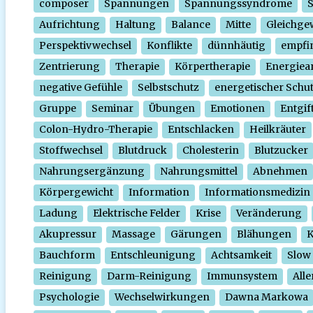
composer
Spannungen
Spannungssyndrome
Aufrichtung
Haltung
Balance
Mitte
Gleichge
Perspektivwechsel
Konflikte
dünnhäutig
empfi
Zentrierung
Therapie
Körpertherapie
Energiear
negative Gefühle
Selbstschutz
energetischer Schu
Gruppe
Seminar
Übungen
Emotionen
Entgif
Colon-Hydro-Therapie
Entschlacken
Heilkräuter
Stoffwechsel
Blutdruck
Cholesterin
Blutzucker
Nahrungsergänzung
Nahrungsmittel
Abnehmen
Körpergewicht
Information
Informationsmedizin
Ladung
Elektrische Felder
Krise
Veränderung
Akupressur
Massage
Gärungen
Blähungen
K
Bauchform
Entschleunigung
Achtsamkeit
Slow
Reinigung
Darm-Reinigung
Immunsystem
Alle
Psychologie
Wechselwirkungen
Dawna Markowa