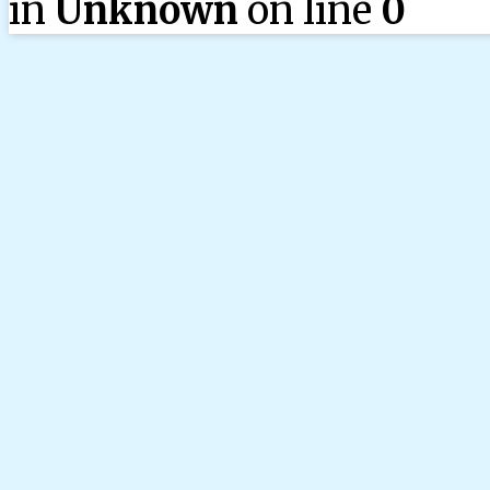
in
Unknown
on line
0