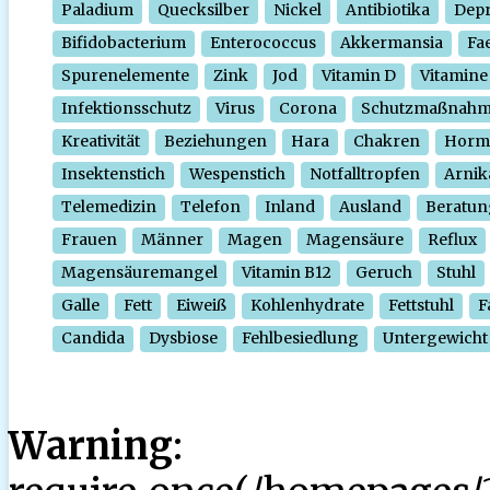
Paladium
Quecksilber
Nickel
Antibiotika
Depr
Bifidobacterium
Enterococcus
Akkermansia
Fa
Spurenelemente
Zink
Jod
Vitamin D
Vitamine
Infektionsschutz
Virus
Corona
Schutzmaßnah
Kreativität
Beziehungen
Hara
Chakren
Horm
Insektenstich
Wespenstich
Notfalltropfen
Arnik
Telemedizin
Telefon
Inland
Ausland
Beratun
Frauen
Männer
Magen
Magensäure
Reflux
Magensäuremangel
Vitamin B12
Geruch
Stuhl
Galle
Fett
Eiweiß
Kohlenhydrate
Fettstuhl
F
Candida
Dysbiose
Fehlbesiedlung
Untergewicht
Warning
: