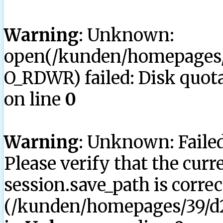
Warning
: Unknown:
open(/kunden/homepages/3
O_RDWR) failed: Disk quota
on line
0
Warning
: Unknown: Failed 
Please verify that the curr
session.save_path is correc
(/kunden/homepages/39/d2