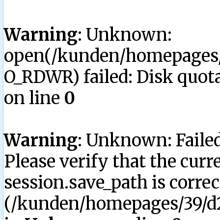
Warning
: Unknown:
open(/kunden/homepages/3
O_RDWR) failed: Disk quota
on line
0
Warning
: Unknown: Failed 
Please verify that the curr
session.save_path is correc
(/kunden/homepages/39/d2