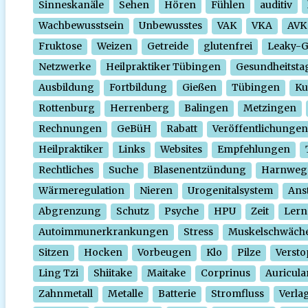
Sinneskanäle
Sehen
Hören
Fühlen
auditiv
Wachbewusstsein
Unbewusstes
VAK
VKA
AVK
Fruktose
Weizen
Getreide
glutenfrei
Leaky-
Netzwerke
Heilpraktiker Tübingen
Gesundheitsta
Ausbildung
Fortbildung
Gießen
Tübingen
Ku
Rottenburg
Herrenberg
Balingen
Metzingen
Rechnungen
GeBüH
Rabatt
Veröffentlichungen
Heilpraktiker
Links
Websites
Empfehlungen
Rechtliches
Suche
Blasenentzündung
Harnweg
Wärmeregulation
Nieren
Urogenitalsystem
Ans
Abgrenzung
Schutz
Psyche
HPU
Zeit
Lern
Autoimmunerkrankungen
Stress
Muskelschwäch
Sitzen
Hocken
Vorbeugen
Klo
Pilze
Verst
Ling Tzi
Shiitake
Maitake
Corprinus
Auricula
Zahnmetall
Metalle
Batterie
Stromfluss
Verla