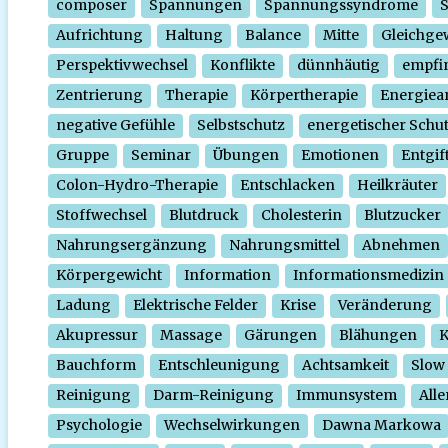
composer
Spannungen
Spannungssyndrome
Aufrichtung
Haltung
Balance
Mitte
Gleichge
Perspektivwechsel
Konflikte
dünnhäutig
empfi
Zentrierung
Therapie
Körpertherapie
Energiear
negative Gefühle
Selbstschutz
energetischer Schu
Gruppe
Seminar
Übungen
Emotionen
Entgif
Colon-Hydro-Therapie
Entschlacken
Heilkräuter
Stoffwechsel
Blutdruck
Cholesterin
Blutzucker
Nahrungsergänzung
Nahrungsmittel
Abnehmen
Körpergewicht
Information
Informationsmedizin
Ladung
Elektrische Felder
Krise
Veränderung
Akupressur
Massage
Gärungen
Blähungen
K
Bauchform
Entschleunigung
Achtsamkeit
Slow
Reinigung
Darm-Reinigung
Immunsystem
Alle
Psychologie
Wechselwirkungen
Dawna Markowa