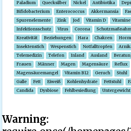
Paladium
Quecksilber
Nickel
Antibiotika
Depr
Bifidobacterium
Enterococcus
Akkermansia
Fa
Spurenelemente
Zink
Jod
Vitamin D
Vitamine
Infektionsschutz
Virus
Corona
Schutzmaßnah
Kreativität
Beziehungen
Hara
Chakren
Horm
Insektenstich
Wespenstich
Notfalltropfen
Arnik
Telemedizin
Telefon
Inland
Ausland
Beratun
Frauen
Männer
Magen
Magensäure
Reflux
Magensäuremangel
Vitamin B12
Geruch
Stuhl
Galle
Fett
Eiweiß
Kohlenhydrate
Fettstuhl
F
Candida
Dysbiose
Fehlbesiedlung
Untergewicht
Warning
: