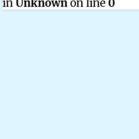
in
Unknown
on line
0