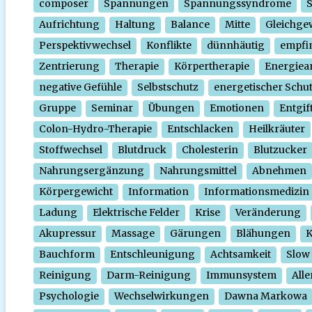
composer
Spannungen
Spannungssyndrome
Aufrichtung
Haltung
Balance
Mitte
Gleichge
Perspektivwechsel
Konflikte
dünnhäutig
empfi
Zentrierung
Therapie
Körpertherapie
Energiear
negative Gefühle
Selbstschutz
energetischer Schu
Gruppe
Seminar
Übungen
Emotionen
Entgif
Colon-Hydro-Therapie
Entschlacken
Heilkräuter
Stoffwechsel
Blutdruck
Cholesterin
Blutzucker
Nahrungsergänzung
Nahrungsmittel
Abnehmen
Körpergewicht
Information
Informationsmedizin
Ladung
Elektrische Felder
Krise
Veränderung
Akupressur
Massage
Gärungen
Blähungen
K
Bauchform
Entschleunigung
Achtsamkeit
Slow
Reinigung
Darm-Reinigung
Immunsystem
Alle
Psychologie
Wechselwirkungen
Dawna Markowa