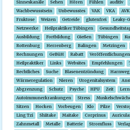
Sinneskanäle
Sehen
Hören
Fühlen
auditiv
Wachbewusstsein
Unbewusstes
VAK
VKA
AVK
Fruktose
Weizen
Getreide
glutenfrei
Leaky-
Netzwerke
Heilpraktiker Tübingen
Gesundheitsta
Ausbildung
Fortbildung
Gießen
Tübingen
Ku
Rottenburg
Herrenberg
Balingen
Metzingen
Rechnungen
GeBüH
Rabatt
Veröffentlichungen
Heilpraktiker
Links
Websites
Empfehlungen
Rechtliches
Suche
Blasenentzündung
Harnweg
Wärmeregulation
Nieren
Urogenitalsystem
Ans
Abgrenzung
Schutz
Psyche
HPU
Zeit
Lern
Autoimmunerkrankungen
Stress
Muskelschwäch
Sitzen
Hocken
Vorbeugen
Klo
Pilze
Verst
Ling Tzi
Shiitake
Maitake
Corprinus
Auricula
Zahnmetall
Metalle
Batterie
Stromfluss
Verla