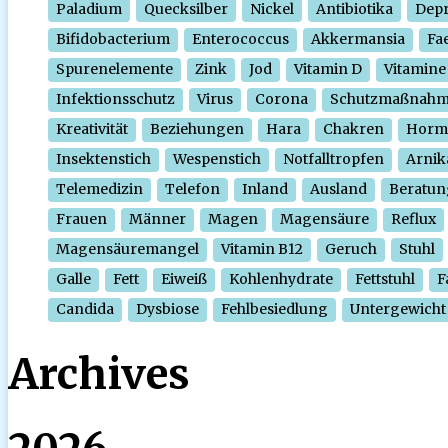
Paladium
Quecksilber
Nickel
Antibiotika
Depr
Bifidobacterium
Enterococcus
Akkermansia
Fa
Spurenelemente
Zink
Jod
Vitamin D
Vitamine
Infektionsschutz
Virus
Corona
Schutzmaßnah
Kreativität
Beziehungen
Hara
Chakren
Horm
Insektenstich
Wespenstich
Notfalltropfen
Arnik
Telemedizin
Telefon
Inland
Ausland
Beratun
Frauen
Männer
Magen
Magensäure
Reflux
Magensäuremangel
Vitamin B12
Geruch
Stuhl
Galle
Fett
Eiweiß
Kohlenhydrate
Fettstuhl
F
Candida
Dysbiose
Fehlbesiedlung
Untergewicht
Archives