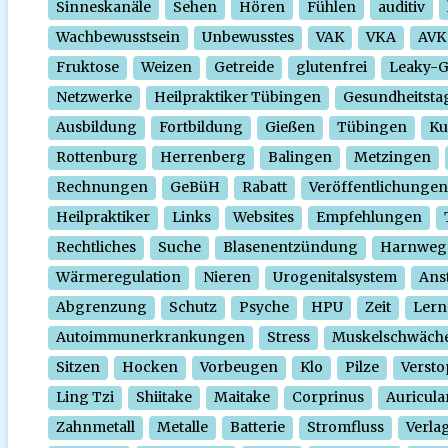
Sinneskanäle
Sehen
Hören
Fühlen
auditiv
Wachbewusstsein
Unbewusstes
VAK
VKA
AVK
Fruktose
Weizen
Getreide
glutenfrei
Leaky-
Netzwerke
Heilpraktiker Tübingen
Gesundheitsta
Ausbildung
Fortbildung
Gießen
Tübingen
Ku
Rottenburg
Herrenberg
Balingen
Metzingen
Rechnungen
GeBüH
Rabatt
Veröffentlichungen
Heilpraktiker
Links
Websites
Empfehlungen
Rechtliches
Suche
Blasenentzündung
Harnweg
Wärmeregulation
Nieren
Urogenitalsystem
Ans
Abgrenzung
Schutz
Psyche
HPU
Zeit
Lern
Autoimmunerkrankungen
Stress
Muskelschwäch
Sitzen
Hocken
Vorbeugen
Klo
Pilze
Verst
Ling Tzi
Shiitake
Maitake
Corprinus
Auricula
Zahnmetall
Metalle
Batterie
Stromfluss
Verla