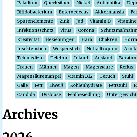
Paladium
Quecksilber
Nickel
Antibiotika
Depr
Bifidobacterium
Enterococcus
Akkermansia
Fa
Spurenelemente
Zink
Jod
Vitamin D
Vitamine
Infektionsschutz
Virus
Corona
Schutzmaßnah
Kreativität
Beziehungen
Hara
Chakren
Horm
Insektenstich
Wespenstich
Notfalltropfen
Arnik
Telemedizin
Telefon
Inland
Ausland
Beratun
Frauen
Männer
Magen
Magensäure
Reflux
Magensäuremangel
Vitamin B12
Geruch
Stuhl
Galle
Fett
Eiweiß
Kohlenhydrate
Fettstuhl
F
Candida
Dysbiose
Fehlbesiedlung
Untergewicht
Archives