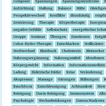
composer
Spannungen
Spannungssyndrome
Aufrichtung
Haltung
Balance
Mitte
Gleichge
Perspektivwechsel
Konflikte
dünnhäutig
empfi
Zentrierung
Therapie
Körpertherapie
Energiear
negative Gefühle
Selbstschutz
energetischer Schu
Gruppe
Seminar
Übungen
Emotionen
Entgif
Colon-Hydro-Therapie
Entschlacken
Heilkräuter
Stoffwechsel
Blutdruck
Cholesterin
Blutzucker
Nahrungsergänzung
Nahrungsmittel
Abnehmen
Körpergewicht
Information
Informationsmedizin
Ladung
Elektrische Felder
Krise
Veränderung
Akupressur
Massage
Gärungen
Blähungen
K
Bauchform
Entschleunigung
Achtsamkeit
Slow
Reinigung
Darm-Reinigung
Immunsystem
Alle
Psychologie
Wechselwirkungen
Dawna Markowa