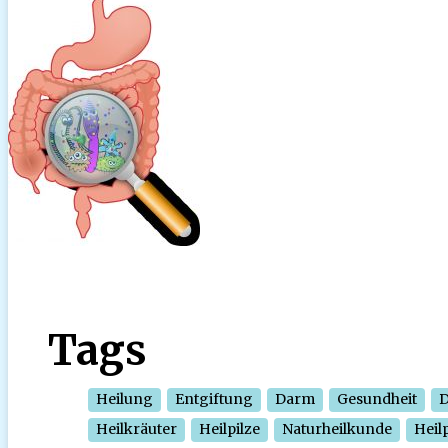
Tags
Heilung
Entgiftung
Darm
Gesundheit
D
Heilkräuter
Heilpilze
Naturheilkunde
Heil