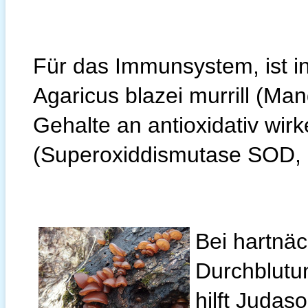
Für das Immunsystem, ist 
Agaricus blazei murrill (Mand
Gehalte an antioxidativ wi
(Superoxiddismutase SOD, K
Bei hartnäc
Durchblutu
hilft Judas