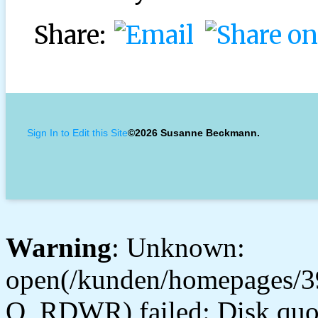
Share:
Sign In to Edit this Site
©2026 Susanne Beckmann.
Warning
: Unknown:
open(/kunden/homepages/3
O_RDWR) failed: Disk quot