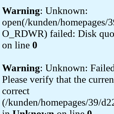
Warning
: Unknown:
open(/kunden/homepages/3
O_RDWR) failed: Disk quot
on line
0
Warning
: Unknown: Failed 
Please verify that the curren
correct
(/kunden/homepages/39/d22
in
Unknown
on line
0