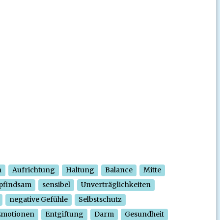
n
Aufrichtung
Haltung
Balance
Mitte
pfindsam
sensibel
Unverträglichkeiten
negative Gefühle
Selbstschutz
Emotionen
Entgiftung
Darm
Gesundheit