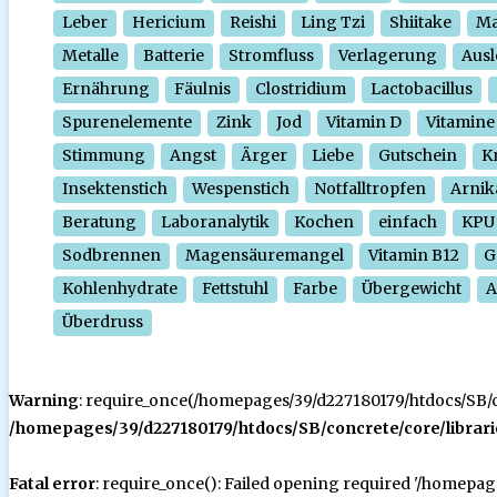
Leber
Hericium
Reishi
Ling Tzi
Shiitake
Ma
Metalle
Batterie
Stromfluss
Verlagerung
Ausl
Ernährung
Fäulnis
Clostridium
Lactobacillus
Spurenelemente
Zink
Jod
Vitamin D
Vitamine
Stimmung
Angst
Ärger
Liebe
Gutschein
Kr
Insektenstich
Wespenstich
Notfalltropfen
Arnik
Beratung
Laboranalytik
Kochen
einfach
KPU
Sodbrennen
Magensäuremangel
Vitamin B12
G
Kohlenhydrate
Fettstuhl
Farbe
Übergewicht
A
Überdruss
Warning
: require_once(/homepages/39/d227180179/htdocs/SB/con
/homepages/39/d227180179/htdocs/SB/concrete/core/librari
Fatal error
: require_once(): Failed opening required '/homepa