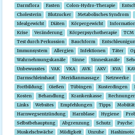
Darmflora
Fasten
Colon-Hydro-Therapie
Entsc
Cholesterin
Blutzucker
Metabolisches Syndrom
Idealgewicht
Diäten
Körpergewicht
Informatio
Krise
Veränderung
Körperpsychotherapie
TCM
Test durch Perkussion
Bauchform
Entschleunigu
Immunsystem
Allergien
Infektionen
Täter
O
Wahrnehmungskanäle
Sinne
Sinneskanäle
Seh
Unbewusstes
VAK
VKA
AVK
AKV
KVA
KA
Darmschleimhaut
Meridianmassage
Netzwerke
Fortbildung
Gießen
Tübingen
Kusterdingen
Kosten
Behandlung
Krankenkasse
Rechnunge
Links
Websites
Empfehlungen
Tipps
Mobiität
Harnwegsentzündung
Harnblase
Hygiene
Prob
Selbstbehauptung
Abgrenzung
Schutz
Psyche
Muskelschwäche
Müdigkeit
Unruhe
Hashimoto