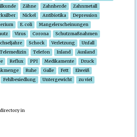
ilkunde
Zähne
Zahnherde
Zahnmetall
ksilber
Nickel
Antibiotika
Depression
terium
E. coli
Mangelerscheinungen
hutz
Virus
Corona
Schutzmaßnahmen
chseljahre
Schock
Verletzung
Unfall
Telemedizin
Telefon
Inland
Ausland
re
Reflux
PPI
Medikamente
Druck
nkmenge
Ruhe
Galle
Fett
Eiweiß
Fehlbesiedlung
Untergewicht
zu viel
directory in