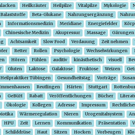
hlacken
Heilkräuter
Heilpilze
Vitalpilze
Mykologie
N
Balaststoffe
Beta-Glukane
Nahrungsergänzung
Nahrun
n
Informationsmedizin
Meridiane
Energiefelder
Körp
Chinesische Medizin
Akupressur
Massage
Gärungen
ng
Achtsamkeit
Slow Food
Verdauung
Zeit nehmen
pfer
Retter
Rollen
Psychologie
Wechselwirkungen
en
Hören
Fühlen
auditiv
kinästhetisch
visuell
Be
V
Gluten
Laktose
Galaktose
Fruktose
Weizen
Get
Heilpraktiker Tübingen
Gesundheitstag
Vorträge
Susa
Immenhausen
Reutlingen
Härten
Stuttgart
Rottenbu
n
GeBüH
Rabatt
Veröffentlichungen
Bücher
Literat
Ökologie
Kollegen
Adresse
Impressum
Rechtliche
iotika
Wärmeregulation
Nieren
Urogenitalsystem
An
HPU
Zeit
Lernen
Kommunikation
Präsentation
V
Schilddrüse
Haut
Sitzen
Hocken
Vorbeugen
Klo