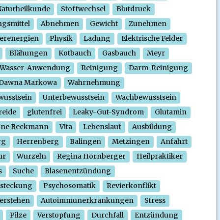
aturheilkunde
Stoffwechsel
Blutdruck
gsmittel
Abnehmen
Gewicht
Zunehmen
erenergien
Physik
Ladung
Elektrische Felder
Blähungen
Kotbauch
Gasbauch
Meyr
Wasser-Anwendung
Reinigung
Darm-Reinigung
Dawna Markowa
Wahrnehmung
wusstsein
Unterbewusstsein
Wachbewusstsein
reide
glutenfrei
Leaky-Gut-Syndrom
Glutamin
nne Beckmann
Vita
Lebenslauf
Ausbildung
rg
Herrenberg
Balingen
Metzingen
Anfahrt
ur
Wurzeln
Regina Hornberger
Heilpraktiker
s
Suche
Blasenentzündung
steckung
Psychosomatik
Revierkonflikt
erstehen
Autoimmunerkrankungen
Stress
Pilze
Verstopfung
Durchfall
Entzündung