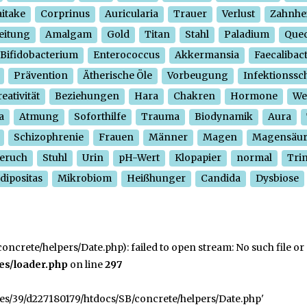
itake
Corprinus
Auricularia
Trauer
Verlust
Zahnhe
eitung
Amalgam
Gold
Titan
Stahl
Paladium
Quec
Bifidobacterium
Enterococcus
Akkermansia
Faecalibac
Prävention
Ätherische Öle
Vorbeugung
Infektionssc
eativität
Beziehungen
Hara
Chakren
Hormone
We
a
Atmung
Soforthilfe
Trauma
Biodynamik
Aura
Schizophrenie
Frauen
Männer
Magen
Magensäu
eruch
Stuhl
Urin
pH-Wert
Klopapier
normal
Tri
dipositas
Mikrobiom
Heißhunger
Candida
Dysbiose
crete/helpers/Date.php): failed to open stream: No such file or 
es/loader.php
on line
297
ges/39/d227180179/htdocs/SB/concrete/helpers/Date.php'