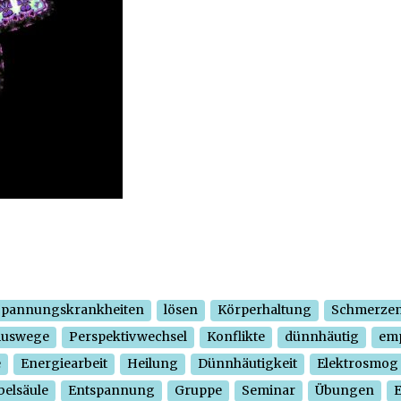
Spannungskrankheiten
lösen
Körperhaltung
Schmerze
Auswege
Perspektivwechsel
Konflikte
dünnhäutig
em
e
Energiearbeit
Heilung
Dünnhäutigkeit
Elektrosmog
belsäule
Entspannung
Gruppe
Seminar
Übungen