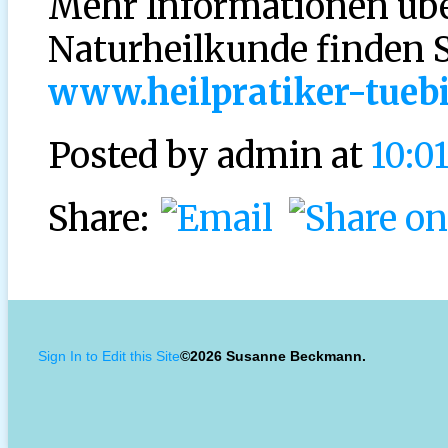
Mehr Informationen übe
Naturheilkunde finden S
www.heilpratiker-tueb
Posted by
admin at
10:0
Share:
Sign In to Edit this Site
©2026 Susanne Beckmann.