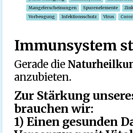
Mangelerscheinungen
Spurenelemente
Zin
Vorbeugung
Infektionsschutz
Virus
Coro
Immunsystem st
Gerade die
Naturheilku
anzubieten.
Zur Stärkung unser
brauchen wir:
1) Einen gesunden Da