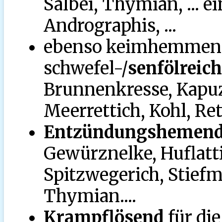
Salbei, Thymian, ... e
Andrographis, ...
ebenso keimhemmend
schwefel-/
senfölreich
Brunnenkresse, Kapuz
Meerrettich, Kohl, Re
Entzündungshemen
Gewürznelke, Huflatti
Spitzwegerich, Stiefm
Thymian....
Krampflösend
für die