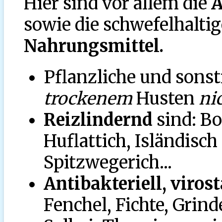
Hier sind vor allem die
Ä
sowie die schwefelhalti
Nahrungsmittel.
Pflanzliche und sonst
trockenem
Husten
ni
Reizlindernd
sind: Bo
Huflattich, Isländisc
Spitzwegerich...
Antibakteriell, viros
Fenchel, Fichte, Grinde